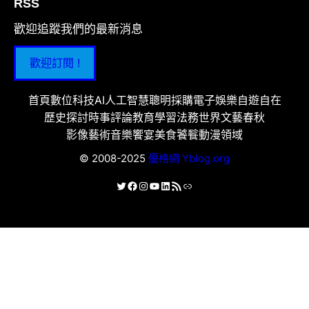
RSS
歡迎追蹤我們的最新消息
歡迎訂閱 !
首頁
數位科技
AI人工智慧
聰明採購
電子娛樂
自遊自在
歷史探討
時事評論
教育學習
法務世界
文藝春秋
影像藝術
音樂饗宴
美食饕餮
動漫領域
© 2008-2025
優格網 Yblog.org
X
Facebook
Instagram
YouTube
LinkedIn
RSS 資訊提供
連結