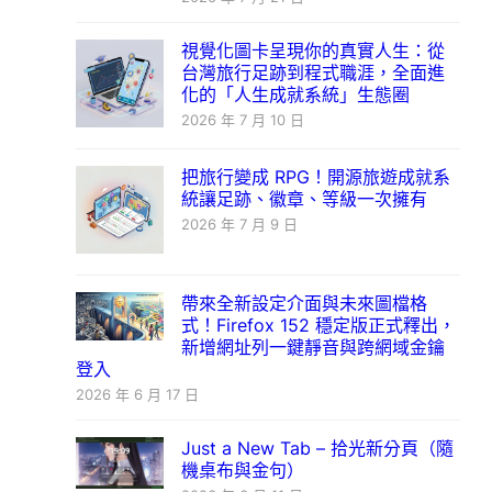
視覺化圖卡呈現你的真實人生：從
台灣旅行足跡到程式職涯，全面進
化的「人生成就系統」生態圈
2026 年 7 月 10 日
把旅行變成 RPG！開源旅遊成就系
統讓足跡、徽章、等級一次擁有
2026 年 7 月 9 日
帶來全新設定介面與未來圖檔格
式！Firefox 152 穩定版正式釋出，
新增網址列一鍵靜音與跨網域金鑰
登入
2026 年 6 月 17 日
Just a New Tab – 拾光新分頁（隨
機桌布與金句）