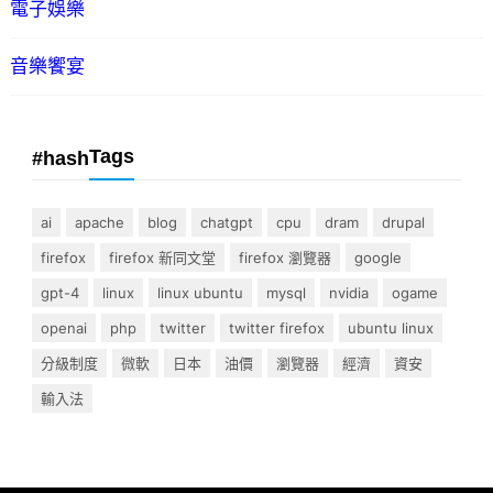
電子娛樂
音樂饗宴
Tags
#hash
ai
apache
blog
chatgpt
cpu
dram
drupal
firefox
firefox 新同文堂
firefox 瀏覽器
google
gpt-4
linux
linux ubuntu
mysql
nvidia
ogame
openai
php
twitter
twitter firefox
ubuntu linux
分級制度
微軟
日本
油價
瀏覽器
經濟
資安
輸入法