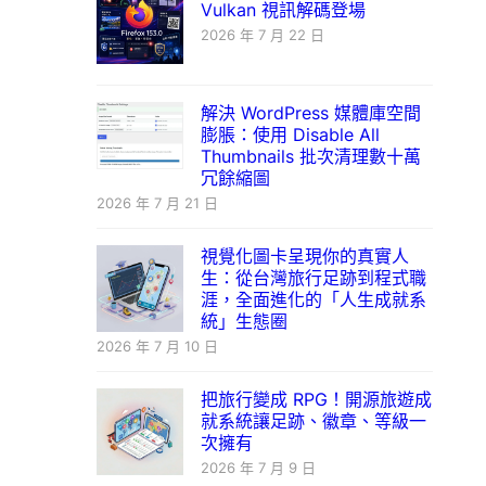
Vulkan 視訊解碼登場
2026 年 7 月 22 日
解決 WordPress 媒體庫空間
膨脹：使用 Disable All
Thumbnails 批次清理數十萬
冗餘縮圖
2026 年 7 月 21 日
視覺化圖卡呈現你的真實人
生：從台灣旅行足跡到程式職
涯，全面進化的「人生成就系
統」生態圈
2026 年 7 月 10 日
把旅行變成 RPG！開源旅遊成
就系統讓足跡、徽章、等級一
次擁有
2026 年 7 月 9 日