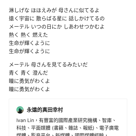
淋しげな ほほえみが 母さんに似てるよ
遠く宇宙に 散らばる星に 話しかけてるの
メーテル いつの日にか しあわせつかむよ
熱く 熱く 燃えた
生命が輝くように
生命が輝くように
メーテル 母さんを見てるみたいだ
青く 青く 澄んだ
瞳に勇気がわくよ
瞳に勇気がわくよ
永遠的真田幸村
Ivan Lin，有豐富的國際產業研究機構、智庫、
科技、平面媒體 (書籍、雜誌、報紙)、電子廣電
媒體、影音平台、新媒體、國際媒體經驗，