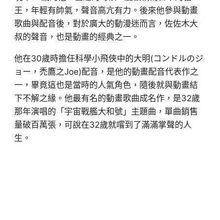
王，年輕有帥氣，聲音高亢有力。後來他參與動畫
歌曲與配音後，對於廣大的動漫迷而言，佐佐木大
叔的聲音，也是動畫的經典之一。
他在30歲時擔任科學小飛俠中的大明(コンドルのジ
ョー，禿鷹之Joe)配音，是他的動畫配音代表作之
一，畢竟這也是當時的人氣角色，隨後就與動畫結
下不解之緣。他最有名的動畫歌曲成名作，是32歲
那年演唱的「宇宙戰艦大和號」主題曲，單曲銷售
量破百萬張，可說在32歲就嚐到了滿滿掌聲的人
生。