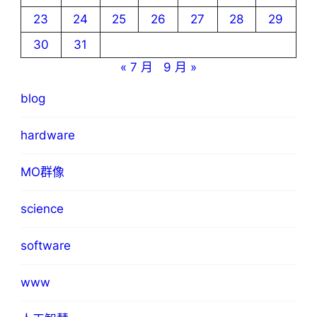
23
24
25
26
27
28
29
30
31
« 7 月
9 月 »
blog
hardware
MO群像
science
software
www