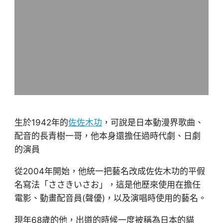
生於1942年的
佐佐木功
，可說是日本動漫界歌曲、
配音的長青樹一哥，他本身還擔任過時代劇、日劇
的演員
從2004年開始，他統一把藝名改成佐佐木功的平假
名寫法「ささきいさお」，這是他歷來使用在擔任
電影、動畫配音員(聲優)，以及演唱時使用的藝名。
現年68歲的他，出道的時候一度被稱為日本的貓