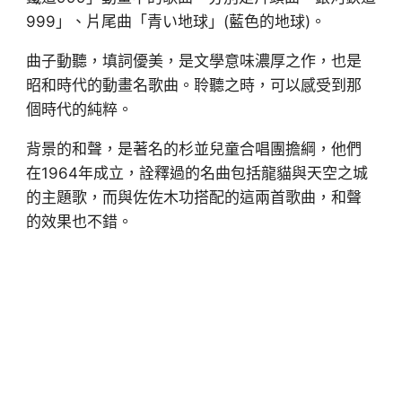
999」、片尾曲「青い地球」(藍色的地球)。
曲子動聽，填詞優美，是文學意味濃厚之作，也是
昭和時代的動畫名歌曲。聆聽之時，可以感受到那
個時代的純粹。
背景的和聲，是著名的杉並兒童合唱團擔綱，他們
在1964年成立，詮釋過的名曲包括龍貓與天空之城
的主題歌，而與佐佐木功搭配的這兩首歌曲，和聲
的效果也不錯。