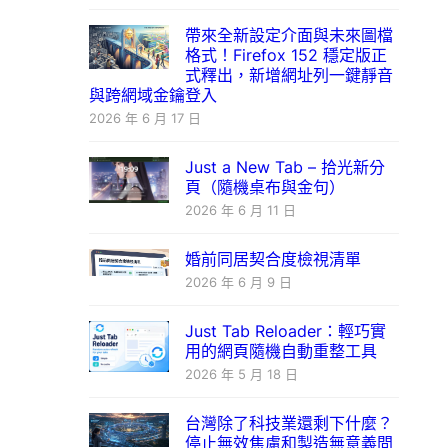
帶來全新設定介面與未來圖檔
格式！Firefox 152 穩定版正
式釋出，新增網址列一鍵靜音
與跨網域金鑰登入
2026 年 6 月 17 日
Just a New Tab – 拾光新分
頁（隨機桌布與金句）
2026 年 6 月 11 日
婚前同居契合度檢視清單
2026 年 6 月 9 日
Just Tab Reloader：輕巧實
用的網頁隨機自動重整工具
2026 年 5 月 18 日
台灣除了科技業還剩下什麼？
停止無效焦慮和製造無意義問