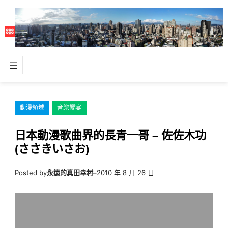
跳
至
主
要
內
容
動漫領域
音樂饗宴
日本動漫歌曲界的長青一哥 – 佐佐木功
(ささきいさお)
Posted by
永遠的真田幸村
–
2010 年 8 月 26 日