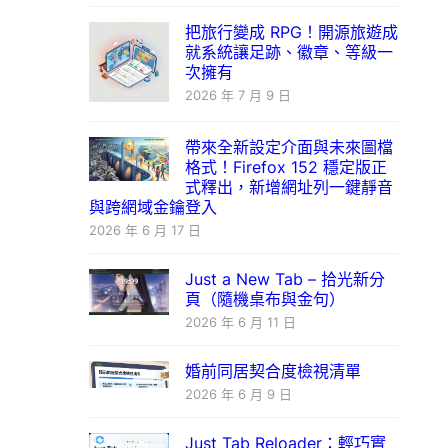
把旅行變成 RPG！開源旅遊成
就系統讓足跡、徽章、等級一
次擁有
2026 年 7 月 9 日
帶來全新設定介面與未來圖檔
格式！Firefox 152 穩定版正
式釋出，新增網址列一鍵靜音
與跨網域金鑰登入
2026 年 6 月 17 日
Just a New Tab – 拾光新分
頁（隨機桌布與金句）
2026 年 6 月 11 日
婚前同居契合度檢視清單
2026 年 6 月 9 日
Just Tab Reloader：輕巧實