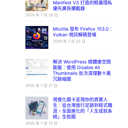
Manifest V3 打造的輕量隱私
優先廣告攔截器
2026 年 7 月 28 日
Mozilla 發布 Firefox 153.0：
Vulkan 視訊解碼登場
2026 年 7 月 22 日
解決 WordPress 媒體庫空間
膨脹：使用 Disable All
Thumbnails 批次清理數十萬
冗餘縮圖
2026 年 7 月 21 日
視覺化圖卡呈現你的真實人
生：從台灣旅行足跡到程式職
涯，全面進化的「人生成就系
統」生態圈
2026 年 7 月 10 日