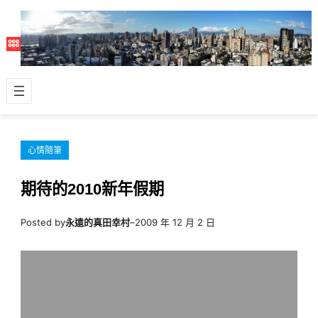
跳
至
主
要
內
容
心情隨筆
期待的2010新年假期
Posted by
永遠的真田幸村
–
2009 年 12 月 2 日