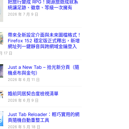
把旅行變成 RPG！開源旅遊成就系
統讓足跡、徽章、等級一次擁有
2026 年 7 月 9 日
帶來全新設定介面與未來圖檔格式！
Firefox 152 穩定版正式釋出，新增
網址列一鍵靜音與跨網域金鑰登入
月 17 日
Just a New Tab – 拾光新分頁（隨
機桌布與金句）
2026 年 6 月 11 日
婚前同居契合度檢視清單
2026 年 6 月 9 日
Just Tab Reloader：輕巧實用的網
頁隨機自動重整工具
2026 年 5 月 18 日