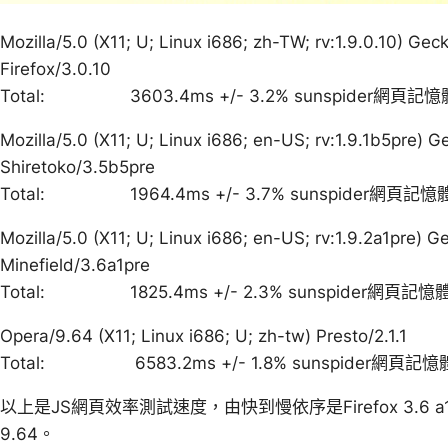
Mozilla/5.0 (X11; U; Linux i686; zh-TW; rv:1.9.0.10) G
Firefox/3.0.10
Total: 3603.4ms +/- 3.2% sunspider網頁記
Mozilla/5.0 (X11; U; Linux i686; en-US; rv:1.9.1b5pre)
Shiretoko/3.5b5pre
Total: 1964.4ms +/- 3.7% sunspider網頁記
Mozilla/5.0 (X11; U; Linux i686; en-US; rv:1.9.2a1pre)
Minefield/3.6a1pre
Total: 1825.4ms +/- 2.3% sunspider網頁記
Opera/9.64 (X11; Linux i686; U; zh-tw) Presto/2.1.1
Total: 6583.2ms +/- 1.8% sunspider網頁記
以上是JS網頁效率測試速度，由快到慢依序是Firefox 3.6 a1>Firefo
9.64。