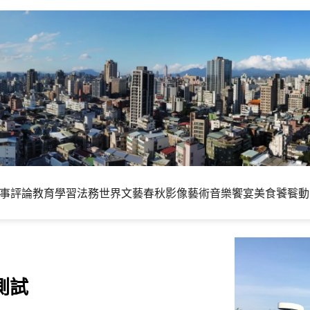
事評論
教育學習
法務世界
文藝春秋
影像藝術
音樂饗宴
美食饕餮
動
單測試