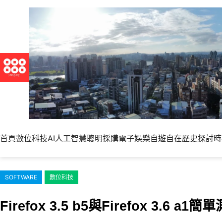
跳
至
主
要
內
容
首頁
數位科技
AI人工智慧
聰明採購
電子娛樂
自遊自在
歷史探討
時
SOFTWARE
數位科技
Firefox 3.5 b5與Firefox 3.6 a1簡