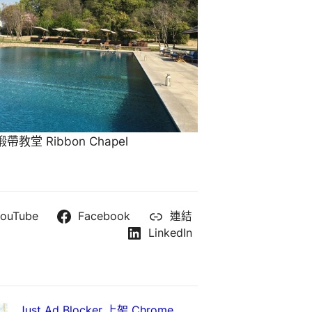
教堂 Ribbon Chapel
ouTube
Facebook
連結
LinkedIn
Just Ad Blocker 上架 Chrome