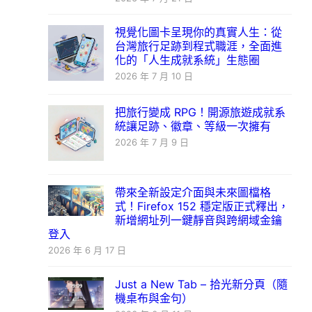
視覺化圖卡呈現你的真實人生：從
台灣旅行足跡到程式職涯，全面進
化的「人生成就系統」生態圈
2026 年 7 月 10 日
把旅行變成 RPG！開源旅遊成就系
統讓足跡、徽章、等級一次擁有
2026 年 7 月 9 日
帶來全新設定介面與未來圖檔格
式！Firefox 152 穩定版正式釋出，
新增網址列一鍵靜音與跨網域金鑰
登入
2026 年 6 月 17 日
Just a New Tab – 拾光新分頁（隨
機桌布與金句）