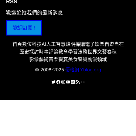
RSS
歡迎追蹤我們的最新消息
歡迎訂閱 !
首頁
數位科技
AI人工智慧
聰明採購
電子娛樂
自遊自在
歷史探討
時事評論
教育學習
法務世界
文藝春秋
影像藝術
音樂饗宴
美食饕餮
動漫領域
© 2008-2025
優格網 Yblog.org
X
Facebook
Instagram
YouTube
LinkedIn
RSS 資訊提供
連結