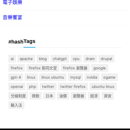
電子娛樂
音樂饗宴
Tags
#hash
ai
apache
blog
chatgpt
cpu
dram
drupal
firefox
firefox 新同文堂
firefox 瀏覽器
google
gpt-4
linux
linux ubuntu
mysql
nvidia
ogame
openai
php
twitter
twitter firefox
ubuntu linux
分級制度
微軟
日本
油價
瀏覽器
經濟
資安
輸入法