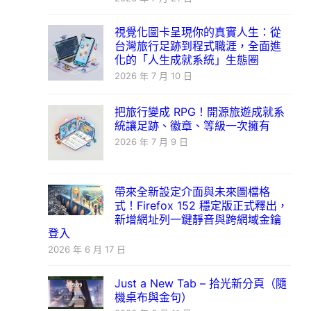
視覺化圖卡呈現你的真實人生：從
台灣旅行足跡到程式職涯，全面進
化的「人生成就系統」生態圈
2026 年 7 月 10 日
把旅行變成 RPG！開源旅遊成就系
統讓足跡、徽章、等級一次擁有
2026 年 7 月 9 日
帶來全新設定介面與未來圖檔格
式！Firefox 152 穩定版正式釋出，
新增網址列一鍵靜音與跨網域金鑰
登入
2026 年 6 月 17 日
Just a New Tab – 拾光新分頁（隨
機桌布與金句）