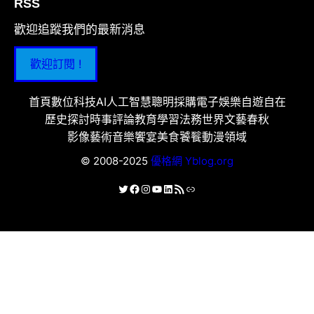
RSS
歡迎追蹤我們的最新消息
歡迎訂閱 !
首頁
數位科技
AI人工智慧
聰明採購
電子娛樂
自遊自在
歷史探討
時事評論
教育學習
法務世界
文藝春秋
影像藝術
音樂饗宴
美食饕餮
動漫領域
© 2008-2025
優格網 Yblog.org
X
Facebook
Instagram
YouTube
LinkedIn
RSS 資訊提供
連結