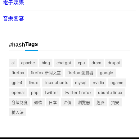
電子娛樂
音樂饗宴
Tags
#hash
ai
apache
blog
chatgpt
cpu
dram
drupal
firefox
firefox 新同文堂
firefox 瀏覽器
google
gpt-4
linux
linux ubuntu
mysql
nvidia
ogame
openai
php
twitter
twitter firefox
ubuntu linux
分級制度
微軟
日本
油價
瀏覽器
經濟
資安
輸入法