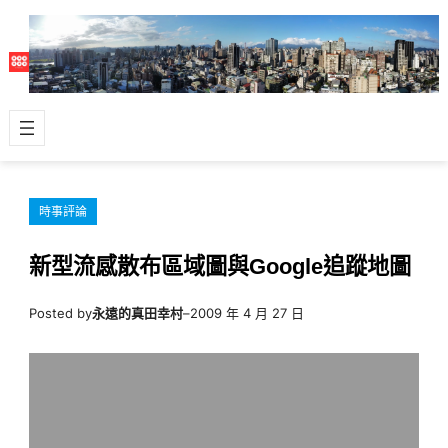
跳
至
主
要
內
容
時事評論
新型流感散布區域圖與Google追蹤地圖
Posted by
永遠的真田幸村
–
2009 年 4 月 27 日