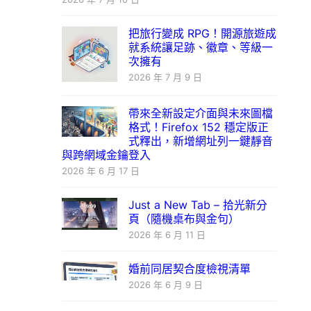
把旅行變成 RPG！開源旅遊成
就系統讓足跡、徽章、等級一
次擁有
2026 年 7 月 9 日
帶來全新設定介面與未來圖檔
格式！Firefox 152 穩定版正
式釋出，新增網址列一鍵靜音
與跨網域金鑰登入
2026 年 6 月 17 日
Just a New Tab – 拾光新分
頁（隨機桌布與金句）
2026 年 6 月 11 日
婚前同居契合度檢視清單
2026 年 6 月 9 日