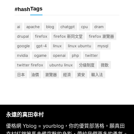
Tags
#hash
ai
apache
blog
chatgpt
cpu
dram
drupal
firefox
firefox 新同文堂
firefox 瀏覽器
google
gpt-4
linux
linux ubuntu
mysql
nvidia
ogame
openai
php
twitter
twitter firefox
ubuntu linux
分級制度
微軟
日本
油價
瀏覽器
經濟
資安
輸入法
永遠的真田幸村
優格網 Yblog = yourblog，你的優質部落格。願真田
幸村紅鎧策馬赤備突擊的身影，帶給我們更多的勇氣。