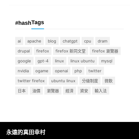
Tags
#hash
ai
apache
blog
chatgpt
cpu
dram
drupal
firefox
firefox 新同文堂
firefox 瀏覽器
google
gpt-4
linux
linux ubuntu
mysql
nvidia
ogame
openai
php
twitter
twitter firefox
ubuntu linux
分級制度
微軟
日本
油價
瀏覽器
經濟
資安
輸入法
永遠的真田幸村