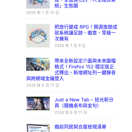
統」生態圈
2026 年 7 月 10 日
把旅行變成 RPG！開源旅遊成
就系統讓足跡、徽章、等級一
次擁有
2026 年 7 月 9 日
帶來全新設定介面與未來圖檔
格式！Firefox 152 穩定版正
式釋出，新增網址列一鍵靜音
與跨網域金鑰登入
2026 年 6 月 17 日
Just a New Tab – 拾光新分
頁（隨機桌布與金句）
2026 年 6 月 11 日
婚前同居契合度檢視清單