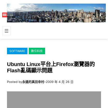
跳
至
主
要
內
容
SOFTWARE
數位科技
Ubuntu Linux平台上Firefox瀏覽器的
Flash亂碼顯示問題
Posted by
永遠的真田幸村
–
2009 年 4 月 26 日