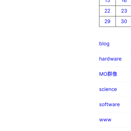
15
16
22
23
29
30
blog
hardware
MO群像
science
software
www