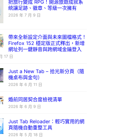
把旅行變成 RPG！開源旅遊成就系
統讓足跡、徽章、等級一次擁有
2026 年 7 月 9 日
帶來全新設定介面與未來圖檔格式！
Firefox 152 穩定版正式釋出，新增
網址列一鍵靜音與跨網域金鑰登入
月 17 日
Just a New Tab – 拾光新分頁（隨
機桌布與金句）
2026 年 6 月 11 日
婚前同居契合度檢視清單
2026 年 6 月 9 日
Just Tab Reloader：輕巧實用的網
頁隨機自動重整工具
2026 年 5 月 18 日