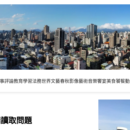
事評論
教育學習
法務世界
文藝春秋
影像藝術
音樂饗宴
美食饕餮
動
端讀取問題