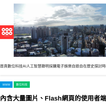
跳
至
主
要
內
容
首頁
數位科技
AI人工智慧
聰明採購
電子娛樂
自遊自在
歷史探討
時
WWW
數位科技
內含大量圖片、Flash網頁的使用者