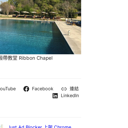
教堂 Ribbon Chapel
ouTube
Facebook
連結
LinkedIn
Just Ad Blocker 上架 Chrome