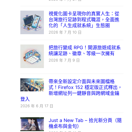
視覺化圖卡呈現你的真實人生：從
台灣旅行足跡到程式職涯，全面進
化的「人生成就系統」生態圈
2026 年 7 月 10 日
把旅行變成 RPG！開源旅遊成就系
統讓足跡、徽章、等級一次擁有
2026 年 7 月 9 日
帶來全新設定介面與未來圖檔格
式！Firefox 152 穩定版正式釋出，
新增網址列一鍵靜音與跨網域金鑰
登入
2026 年 6 月 17 日
Just a New Tab – 拾光新分頁（隨
機桌布與金句）