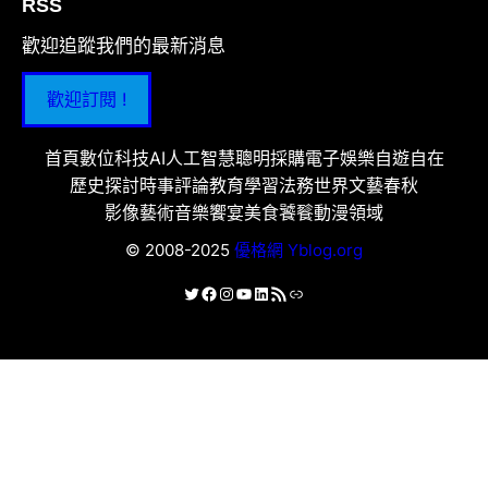
RSS
歡迎追蹤我們的最新消息
歡迎訂閱 !
首頁
數位科技
AI人工智慧
聰明採購
電子娛樂
自遊自在
歷史探討
時事評論
教育學習
法務世界
文藝春秋
影像藝術
音樂饗宴
美食饕餮
動漫領域
© 2008-2025
優格網 Yblog.org
X
Facebook
Instagram
YouTube
LinkedIn
RSS 資訊提供
連結