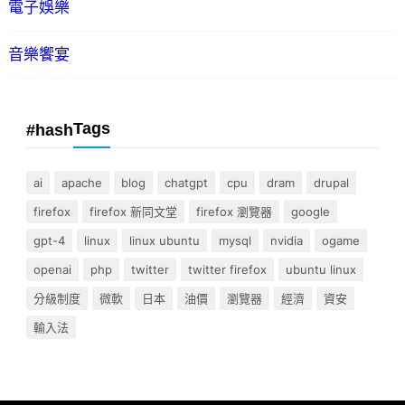
電子娛樂
音樂饗宴
Tags
#hash
ai
apache
blog
chatgpt
cpu
dram
drupal
firefox
firefox 新同文堂
firefox 瀏覽器
google
gpt-4
linux
linux ubuntu
mysql
nvidia
ogame
openai
php
twitter
twitter firefox
ubuntu linux
分級制度
微軟
日本
油價
瀏覽器
經濟
資安
輸入法