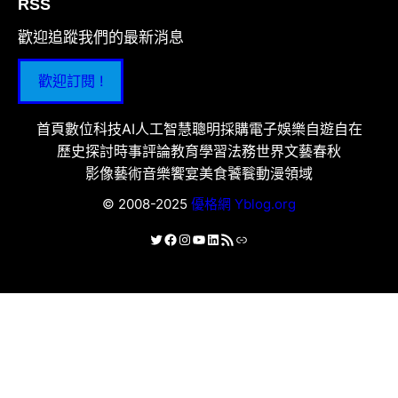
RSS
歡迎追蹤我們的最新消息
歡迎訂閱 !
首頁
數位科技
AI人工智慧
聰明採購
電子娛樂
自遊自在
歷史探討
時事評論
教育學習
法務世界
文藝春秋
影像藝術
音樂饗宴
美食饕餮
動漫領域
© 2008-2025
優格網 Yblog.org
X
Facebook
Instagram
YouTube
LinkedIn
RSS 資訊提供
連結