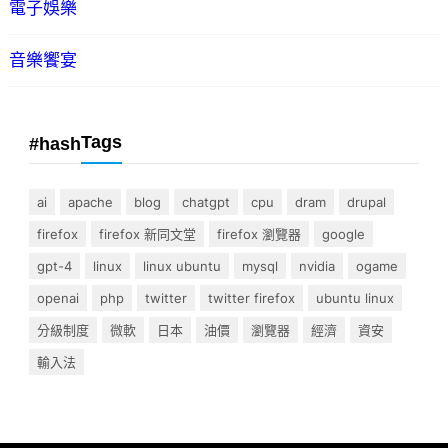
電子娛樂
音樂饗宴
Tags
#hash
ai
apache
blog
chatgpt
cpu
dram
drupal
firefox
firefox 新同文堂
firefox 瀏覽器
google
gpt-4
linux
linux ubuntu
mysql
nvidia
ogame
openai
php
twitter
twitter firefox
ubuntu linux
分級制度
微軟
日本
油價
瀏覽器
經濟
資安
輸入法