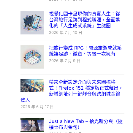
視覺化圖卡呈現你的真實人生：從
台灣旅行足跡到程式職涯，全面進
化的「人生成就系統」生態圈
2026 年 7 月 10 日
把旅行變成 RPG！開源旅遊成就系
統讓足跡、徽章、等級一次擁有
2026 年 7 月 9 日
帶來全新設定介面與未來圖檔格
式！Firefox 152 穩定版正式釋出，
新增網址列一鍵靜音與跨網域金鑰
登入
2026 年 6 月 17 日
Just a New Tab – 拾光新分頁（隨
機桌布與金句）