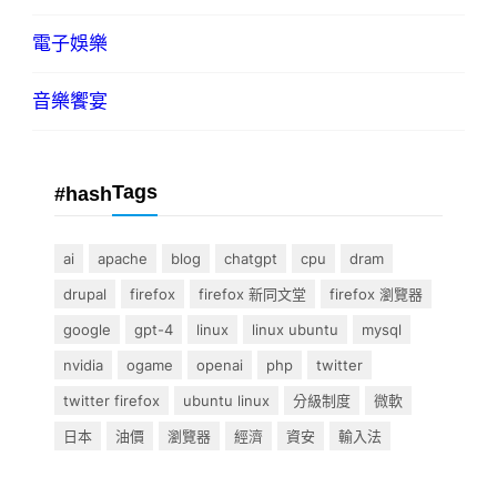
電子娛樂
音樂饗宴
Tags
#hash
ai
apache
blog
chatgpt
cpu
dram
drupal
firefox
firefox 新同文堂
firefox 瀏覽器
google
gpt-4
linux
linux ubuntu
mysql
nvidia
ogame
openai
php
twitter
twitter firefox
ubuntu linux
分級制度
微軟
日本
油價
瀏覽器
經濟
資安
輸入法