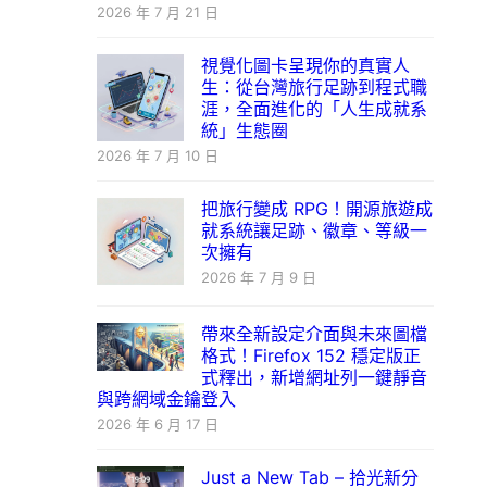
2026 年 7 月 21 日
視覺化圖卡呈現你的真實人
生：從台灣旅行足跡到程式職
涯，全面進化的「人生成就系
統」生態圈
2026 年 7 月 10 日
把旅行變成 RPG！開源旅遊成
就系統讓足跡、徽章、等級一
次擁有
2026 年 7 月 9 日
帶來全新設定介面與未來圖檔
格式！Firefox 152 穩定版正
式釋出，新增網址列一鍵靜音
與跨網域金鑰登入
2026 年 6 月 17 日
Just a New Tab – 拾光新分