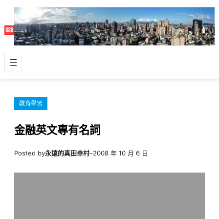
跳
至
主
要
內
容
教育學習
金融英文專有名詞
Posted by
永遠的真田幸村
–
2008 年 10 月 6 日