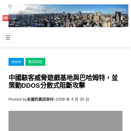
跳
至
主
要
內
容
WWW
數位科技
中國駭客威脅遊戲基地與巴哈姆特，並
策動DDOS分散式阻斷攻擊
Posted by
永遠的真田幸村
–
2008 年 4 月 30 日