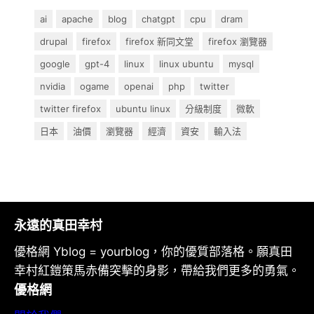
ai
apache
blog
chatgpt
cpu
dram
drupal
firefox
firefox 新同文堂
firefox 瀏覽器
google
gpt-4
linux
linux ubuntu
mysql
nvidia
ogame
openai
php
twitter
twitter firefox
ubuntu linux
分級制度
微軟
日本
油價
瀏覽器
經濟
資安
輸入法
永遠的真田幸村
優格網 Yblog = yourblog，你的優質部落格。願真田
幸村紅鎧策馬赤備突擊的身影，帶給我們更多的勇氣。
優格網