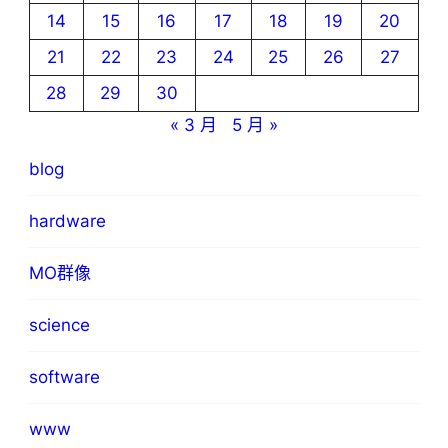
14
15
16
17
18
19
20
21
22
23
24
25
26
27
28
29
30
« 3 月
5 月 »
blog
hardware
MO群像
science
software
www