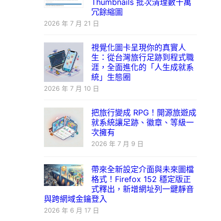
Thumbnails 批次清理數十萬
冗餘縮圖
2026 年 7 月 21 日
視覺化圖卡呈現你的真實人
生：從台灣旅行足跡到程式職
涯，全面進化的「人生成就系
統」生態圈
2026 年 7 月 10 日
把旅行變成 RPG！開源旅遊成
就系統讓足跡、徽章、等級一
次擁有
2026 年 7 月 9 日
帶來全新設定介面與未來圖檔
格式！Firefox 152 穩定版正
式釋出，新增網址列一鍵靜音
與跨網域金鑰登入
2026 年 6 月 17 日