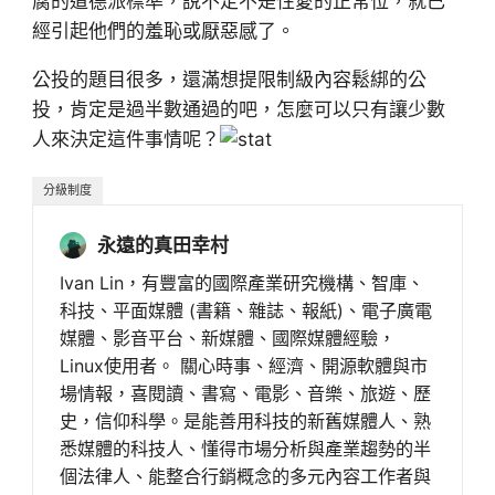
腐的道德派標準，說不定不是性愛的正常位，就已
經引起他們的羞恥或厭惡感了。
公投的題目很多，還滿想提限制級內容鬆綁的公
投，肯定是過半數通過的吧，怎麼可以只有讓少數
人來決定這件事情呢？
分級制度
永遠的真田幸村
Ivan Lin，有豐富的國際產業研究機構、智庫、
科技、平面媒體 (書籍、雜誌、報紙)、電子廣電
媒體、影音平台、新媒體、國際媒體經驗，
Linux使用者。 關心時事、經濟、開源軟體與市
場情報，喜閱讀、書寫、電影、音樂、旅遊、歷
史，信仰科學。是能善用科技的新舊媒體人、熟
悉媒體的科技人、懂得市場分析與產業趨勢的半
個法律人、能整合行銷概念的多元內容工作者與