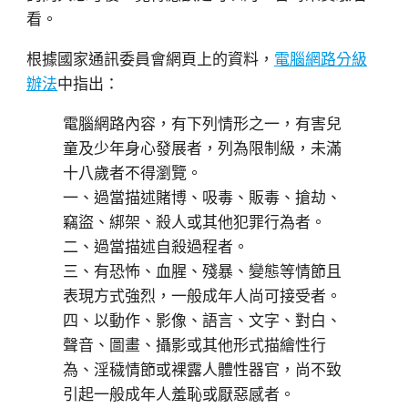
看。
根據國家通訊委員會網頁上的資料，
電腦網路分級
辦法
中指出：
電腦網路內容，有下列情形之一，有害兒
童及少年身心發展者，列為限制級，未滿
十八歲者不得瀏覽。
一、過當描述賭博、吸毒、販毒、搶劫、
竊盜、綁架、殺人或其他犯罪行為者。
二、過當描述自殺過程者。
三、有恐怖、血腥、殘暴、變態等情節且
表現方式強烈，一般成年人尚可接受者。
四、以動作、影像、語言、文字、對白、
聲音、圖畫、攝影或其他形式描繪性行
為、淫穢情節或裸露人體性器官，尚不致
引起一般成年人羞恥或厭惡感者。