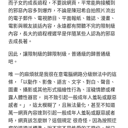
而子女的成長過程，不要說網頁，平常能夠接觸到
的邪惡內容多到爆炸，不論是陳冠希自拍照片流出
的電子郵件、電視節目、平面報紙、雜誌、漫畫、
電影與親友談話內容，永遠都有閱聽不完的限制級
內容，長大的過程裡遲早是伴隨某些人認為的邪惡
去成長著。
因此，讓限制級的歸限制級，普通級的歸普通級
吧。
唯 一的麻煩就是我很在意電腦網路分級辦法中的這
條，「以動作、影像、語言、文字、對白、聲音、
圖畫、攝影或其他形式描繪性行為、淫穢情節或裸
露人體性器官， 尚不致引起一般成年人羞恥或厭惡
感者。」，這太模糊了，且無法量化，甚至不知道
萬一網頁內容達到引起一般成年人羞恥或厭惡感者
時，網頁該怎麼辦？這個規定 很奇怪，因為按照迂