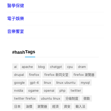
醫學保健
電子娛樂
音樂饗宴
Tags
#hash
ai
apache
blog
chatgpt
cpu
dram
drupal
firefox
firefox 新同文堂
firefox 瀏覽器
google
gpt-4
linux
linux ubuntu
mysql
nvidia
ogame
openai
php
twitter
twitter firefox
ubuntu linux
分級制度
微軟
日本
油價
瀏覽器
經濟
資安
輸入法