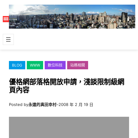
跳
至
主
要
內
容
BLOG
WWW
數位科技
站務相關
優格網部落格開放申請，淺談限制級網
頁內容
Posted by
永遠的真田幸村
–
2008 年 2 月 19 日