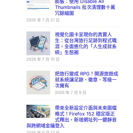
膨脹：使用 Disable All
Thumbnails 批次清理數十萬
冗餘縮圖
2026 年 7 月 21 日
視覺化圖卡呈現你的真實人
生：從台灣旅行足跡到程式職
涯，全面進化的「人生成就系
統」生態圈
2026 年 7 月 10 日
把旅行變成 RPG！開源旅遊成
就系統讓足跡、徽章、等級一
次擁有
2026 年 7 月 9 日
帶來全新設定介面與未來圖檔
格式！Firefox 152 穩定版正
式釋出，新增網址列一鍵靜音
與跨網域金鑰登入
2026 年 6 月 17 日