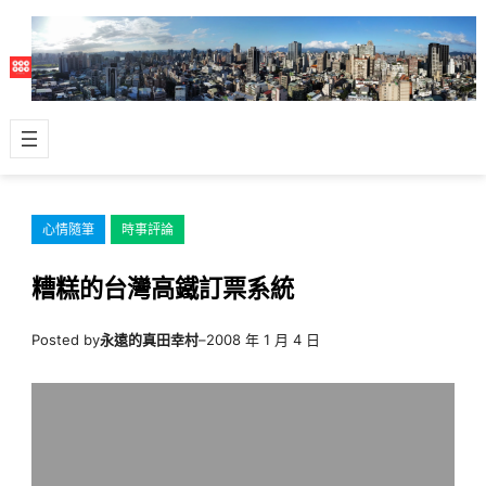
跳
至
主
要
內
容
心情隨筆
時事評論
糟糕的台灣高鐵訂票系統
Posted by
永遠的真田幸村
–
2008 年 1 月 4 日