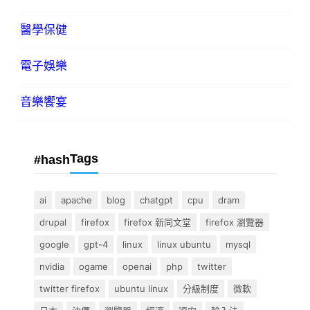
醫學保健
電子娛樂
音樂饗宴
Tags
#hash
ai
apache
blog
chatgpt
cpu
dram
drupal
firefox
firefox 新同文堂
firefox 瀏覽器
google
gpt-4
linux
linux ubuntu
mysql
nvidia
ogame
openai
php
twitter
twitter firefox
ubuntu linux
分級制度
微軟