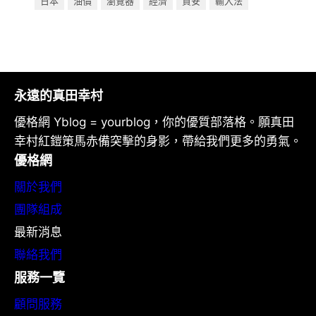
日本
油價
瀏覽器
經濟
資安
輸入法
永遠的真田幸村
優格網 Yblog = yourblog，你的優質部落格。願真田
幸村紅鎧策馬赤備突擊的身影，帶給我們更多的勇氣。
優格網
關於我們
團隊組成
最新消息
聯絡我們
服務一覽
顧問服務