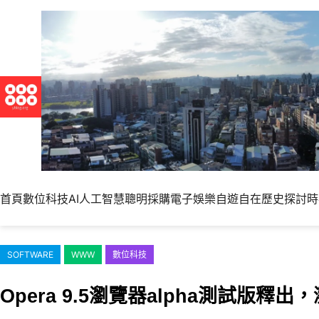
跳
至
主
要
內
容
首頁
數位科技
AI人工智慧
聰明採購
電子娛樂
自遊自在
歷史探討
時
SOFTWARE
WWW
數位科技
Opera 9.5瀏覽器alpha測試版釋