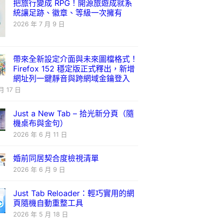
把旅行變成 RPG！開源旅遊成就系
統讓足跡、徽章、等級一次擁有
2026 年 7 月 9 日
帶來全新設定介面與未來圖檔格式！
Firefox 152 穩定版正式釋出，新增
網址列一鍵靜音與跨網域金鑰登入
月 17 日
Just a New Tab – 拾光新分頁（隨
機桌布與金句）
2026 年 6 月 11 日
婚前同居契合度檢視清單
2026 年 6 月 9 日
Just Tab Reloader：輕巧實用的網
頁隨機自動重整工具
2026 年 5 月 18 日