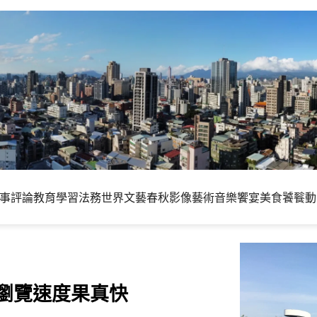
事評論
教育學習
法務世界
文藝春秋
影像藝術
音樂饗宴
美食饕餮
動
出，瀏覽速度果真快