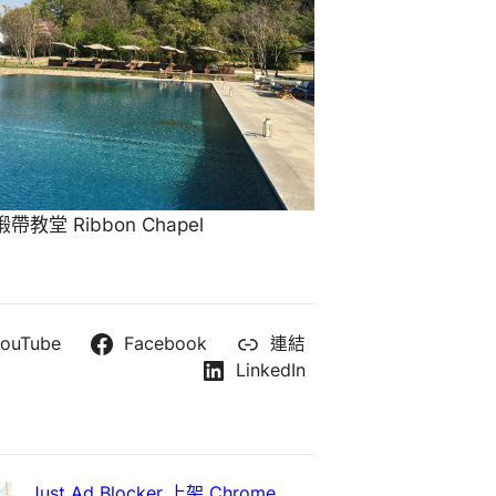
教堂 Ribbon Chapel
ouTube
Facebook
連結
LinkedIn
Just Ad Blocker 上架 Chrome