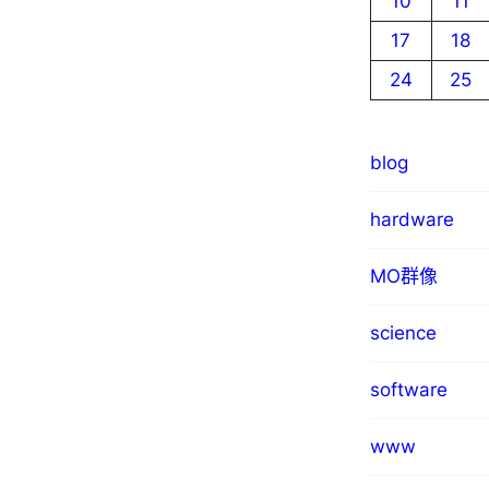
10
11
17
18
24
25
blog
hardware
MO群像
science
software
www