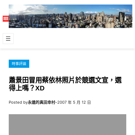
跳
至
主
要
內
容
時事評論
蕭景田冒用蔡依林照片於競選文宣，選
得上嗎？XD
Posted by
永遠的真田幸村
–
2007 年 5 月 12 日