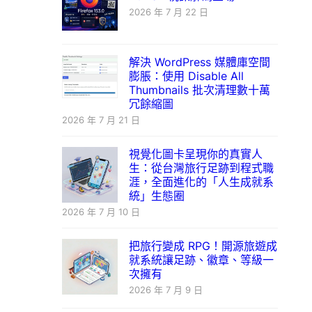
2026 年 7 月 22 日
解決 WordPress 媒體庫空間
膨脹：使用 Disable All
Thumbnails 批次清理數十萬
冗餘縮圖
2026 年 7 月 21 日
視覺化圖卡呈現你的真實人
生：從台灣旅行足跡到程式職
涯，全面進化的「人生成就系
統」生態圈
2026 年 7 月 10 日
把旅行變成 RPG！開源旅遊成
就系統讓足跡、徽章、等級一
次擁有
2026 年 7 月 9 日