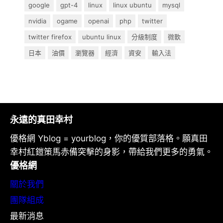
google
gpt-4
linux
linux ubuntu
mysql
nvidia
ogame
openai
php
twitter
twitter firefox
ubuntu linux
分級制度
微軟
日本
油價
瀏覽器
經濟
資安
輸入法
永遠的真田幸村
優格網 Yblog = yourblog，你的優質部落格。願真田
幸村紅鎧策馬赤備突擊的身影，帶給我們更多的勇氣。
優格網
關於我們
團隊組成
最新消息