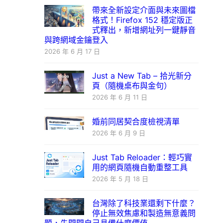
帶來全新設定介面與未來圖檔
格式！Firefox 152 穩定版正
式釋出，新增網址列一鍵靜音
與跨網域金鑰登入
2026 年 6 月 17 日
Just a New Tab – 拾光新分
頁（隨機桌布與金句）
2026 年 6 月 11 日
婚前同居契合度檢視清單
2026 年 6 月 9 日
Just Tab Reloader：輕巧實
用的網頁隨機自動重整工具
2026 年 5 月 18 日
台灣除了科技業還剩下什麼？
停止無效焦慮和製造無意義問