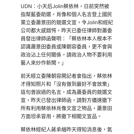
UDN：小天后Jolin蔡依林，日前突然被
指幫藍委助選，肖像和個人名言登上國民
黨立委蕭景田的競選文宣，令Jolin和經紀
公司都大感錯愕，昨天已委任律師對蕭委
員發出律師函聲明：「蔡依林本人根本不
認識蕭景田委員或陳朝容委員，更不會與
政治沾上任何關係，請政治人物不要利用
藝人來炒作新聞。」
前天經立委陳朝容開記者會指出，蔡依林
才得知照片和「沒有做到最好不會放棄」
這句曾說過的名言，成為蕭委員的競選文
宣，昨天已發出律師函，請對方儘速撤下
所有利用蔡依林肖像文宣之物品，蕭景田
方面坦承冒用，將撤下相關文宣品。
蔡依林經紀人蔣承縉昨天得知消息後，氣