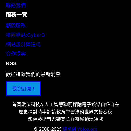
聯絡我們
服務一覽
顧問服務
推薦網站:CyberQ
網站設計與建構
合作提案
RSS
歡迎追蹤我們的最新消息
歡迎訂閱 !
首頁
數位科技
AI人工智慧
聰明採購
電子娛樂
自遊自在
歷史探討
時事評論
教育學習
法務世界
文藝春秋
影像藝術
音樂饗宴
美食饕餮
動漫領域
© 2008-2025
優格網 Yblog.org