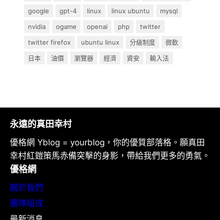
google
gpt-4
linux
linux ubuntu
mysql
nvidia
ogame
openai
php
twitter
twitter firefox
ubuntu linux
分級制度
微軟
日本
油價
瀏覽器
經濟
資安
輸入法
永遠的真田幸村
優格網 Yblog = yourblog，你的優質部落格。願真田
幸村紅鎧策馬赤備突擊的身影，帶給我們更多的勇氣。
優格網
關於我們
團隊組成
最新消息