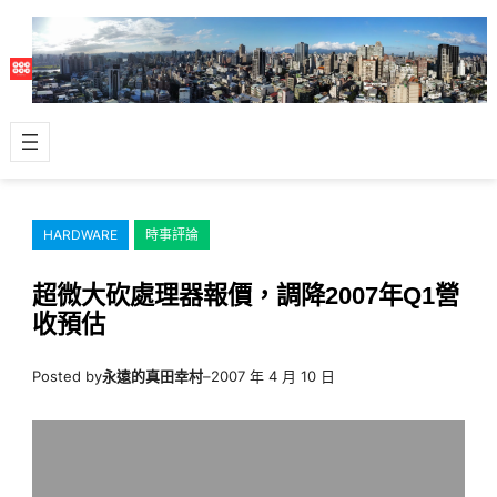
跳
至
主
要
內
容
HARDWARE
時事評論
超微大砍處理器報價，調降2007年Q1營
收預估
Posted by
永遠的真田幸村
–
2007 年 4 月 10 日