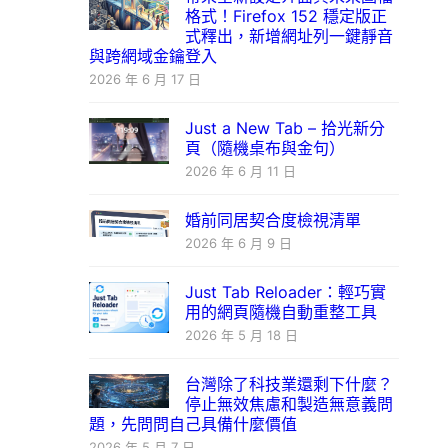
格式！Firefox 152 穩定版正
式釋出，新增網址列一鍵靜音
與跨網域金鑰登入
2026 年 6 月 17 日
Just a New Tab – 拾光新分
頁（隨機桌布與金句）
2026 年 6 月 11 日
婚前同居契合度檢視清單
2026 年 6 月 9 日
Just Tab Reloader：輕巧實
用的網頁隨機自動重整工具
2026 年 5 月 18 日
台灣除了科技業還剩下什麼？
停止無效焦慮和製造無意義問
題，先問問自己具備什麼價值
2026 年 5 月 7 日