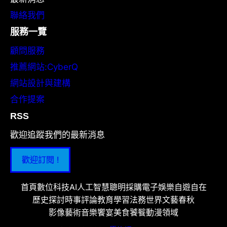
聯絡我們
服務一覽
顧問服務
推薦網站:CyberQ
網站設計與建構
合作提案
RSS
歡迎追蹤我們的最新消息
歡迎訂閱 !
首頁
數位科技
AI人工智慧
聰明採購
電子娛樂
自遊自在
歷史探討
時事評論
教育學習
法務世界
文藝春秋
影像藝術
音樂饗宴
美食饕餮
動漫領域