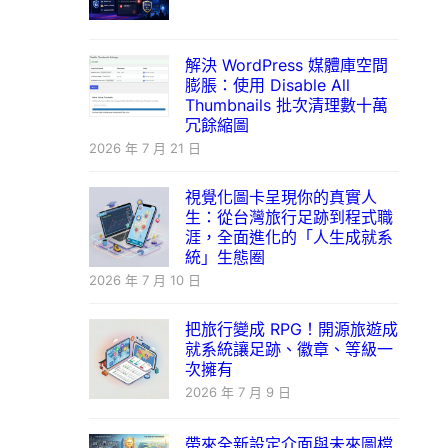
解決 WordPress 媒體庫空間
膨脹：使用 Disable All
Thumbnails 批次清理數十萬
冗餘縮圖
2026 年 7 月 21 日
視覺化圖卡呈現你的真實人
生：從台灣旅行足跡到程式職
涯，全面進化的「人生成就系
統」生態圈
2026 年 7 月 10 日
把旅行變成 RPG！開源旅遊成
就系統讓足跡、徽章、等級一
次擁有
2026 年 7 月 9 日
帶來全新設定介面與未來圖檔