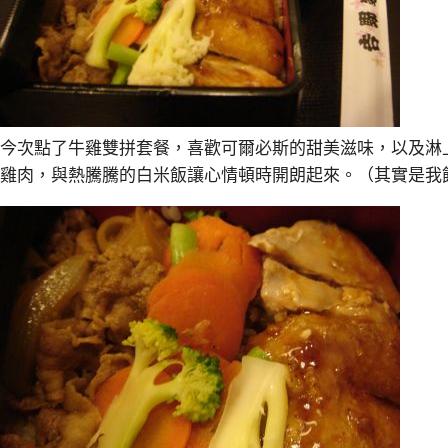
今次點了牛雞雙拼套餐，喜歡可爾必斯的甜美滋味，以及淋
雞肉，與熱騰騰的白米飯讓心情頓時開朗起來。（其實是我