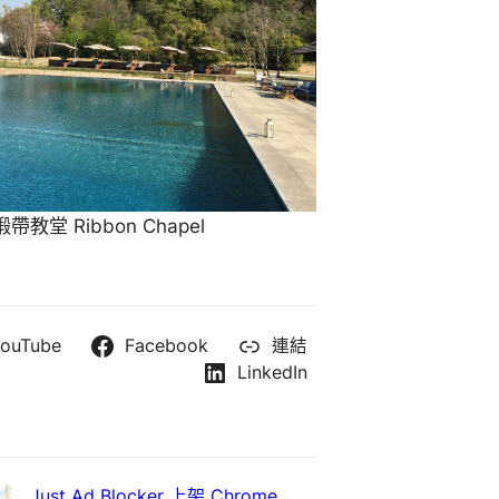
教堂 Ribbon Chapel
ouTube
Facebook
連結
LinkedIn
Just Ad Blocker 上架 Chrome