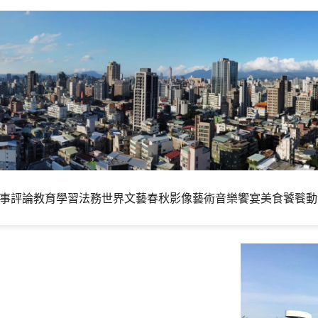
事評論
教育學習
法務世界
文藝春秋
影像藝術
音樂饗宴
美食饕餮
動