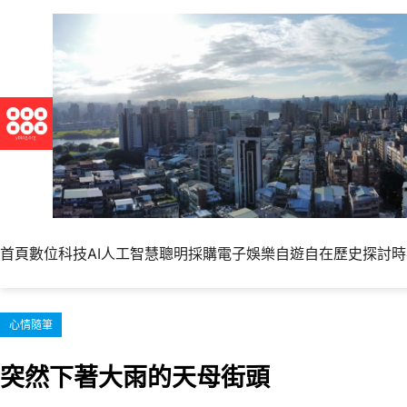
跳
至
主
要
內
容
首頁
數位科技
AI人工智慧
聰明採購
電子娛樂
自遊自在
歷史探討
時
心情隨筆
突然下著大雨的天母街頭