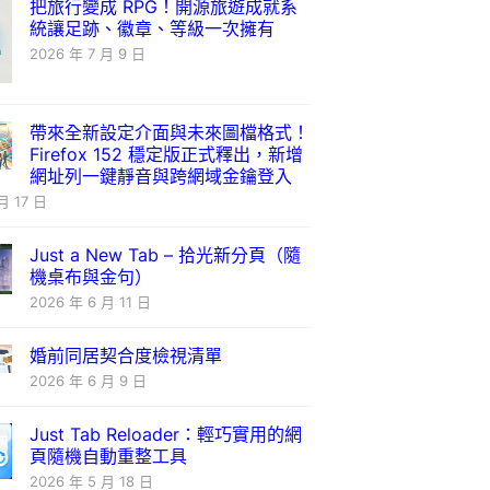
把旅行變成 RPG！開源旅遊成就系
統讓足跡、徽章、等級一次擁有
2026 年 7 月 9 日
帶來全新設定介面與未來圖檔格式！
Firefox 152 穩定版正式釋出，新增
網址列一鍵靜音與跨網域金鑰登入
月 17 日
Just a New Tab – 拾光新分頁（隨
機桌布與金句）
2026 年 6 月 11 日
婚前同居契合度檢視清單
2026 年 6 月 9 日
Just Tab Reloader：輕巧實用的網
頁隨機自動重整工具
2026 年 5 月 18 日