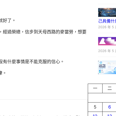
就好了。
己具備什
2026 年 5 
，經過榮總，信步到天母西路的麥當勞，想要
2026 年 5 
沒有什麼事情是不能克服的信心。
律。
一
二
5
6