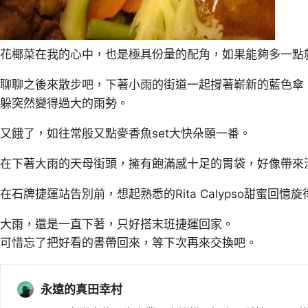
花椰菜在我的心中，也是極具份量的配角，如果能夠多一點
聊聊之後來散步吧，下著小雨的街道一起撐著嶄新的藍色傘
躲突然變得過大的雨勢。
又餓了，如往常般又點麥香魚set大快朵頤一番。
在下著大雨的天母街頭，擁有飽滿感十足的胃袋，好像帶來
在石牌捷運站告別前，想起熟悉的Rita Calypso甜蜜回憶旋
大雨，還是一直下著，只好搭末班捷運回家。
可惜忘了把好看的書帶回來，等下次再來交換吧。
永遠的真田幸村