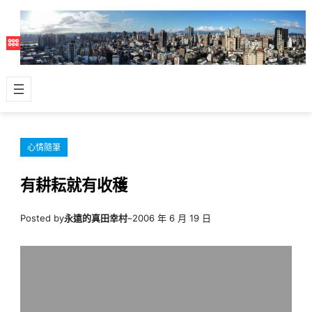
跳
至
主
要
內
容
心情隨筆
有耕耘就有收穫
Posted by
永遠的真田幸村
–
2006 年 6 月 19 日