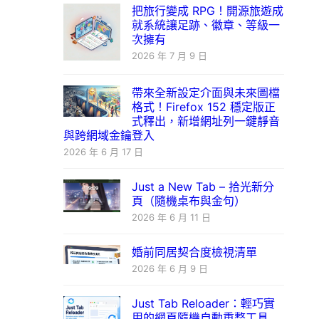
把旅行變成 RPG！開源旅遊成
就系統讓足跡、徽章、等級一
次擁有
2026 年 7 月 9 日
帶來全新設定介面與未來圖檔
格式！Firefox 152 穩定版正
式釋出，新增網址列一鍵靜音
與跨網域金鑰登入
2026 年 6 月 17 日
Just a New Tab – 拾光新分
頁（隨機桌布與金句）
2026 年 6 月 11 日
婚前同居契合度檢視清單
2026 年 6 月 9 日
Just Tab Reloader：輕巧實
用的網頁隨機自動重整工具