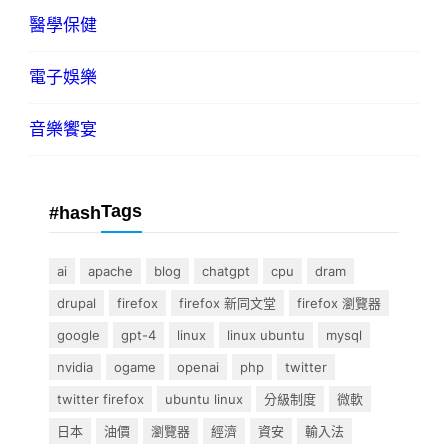
醫學保健
電子娛樂
音樂饗宴
Tags
#hash
ai
apache
blog
chatgpt
cpu
dram
drupal
firefox
firefox 新同文堂
firefox 瀏覽器
google
gpt-4
linux
linux ubuntu
mysql
nvidia
ogame
openai
php
twitter
twitter firefox
ubuntu linux
分級制度
微軟
日本
油價
瀏覽器
經濟
資安
輸入法