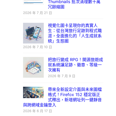
Thumbnails 批次清理數十萬
冗餘縮圖
2026 年 7 月 21 日
視覺化圖卡呈現你的真實人
生：從台灣旅行足跡到程式職
涯，全面進化的「人生成就系
統」生態圈
2026 年 7 月 10 日
把旅行變成 RPG！開源旅遊成
就系統讓足跡、徽章、等級一
次擁有
2026 年 7 月 9 日
帶來全新設定介面與未來圖檔
格式！Firefox 152 穩定版正
式釋出，新增網址列一鍵靜音
與跨網域金鑰登入
2026 年 6 月 17 日