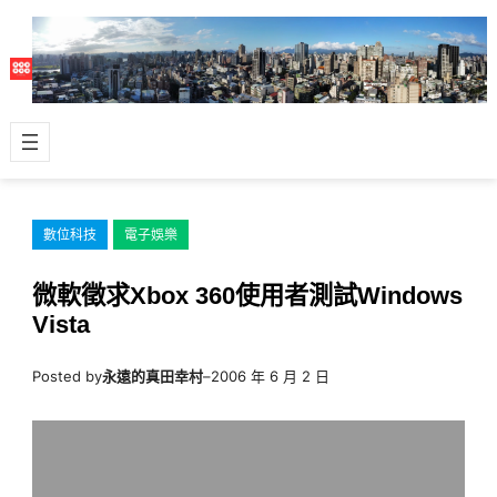
跳
至
主
要
內
容
數位科技
電子娛樂
微軟徵求Xbox 360使用者測試Windows
Vista
Posted by
永遠的真田幸村
–
2006 年 6 月 2 日