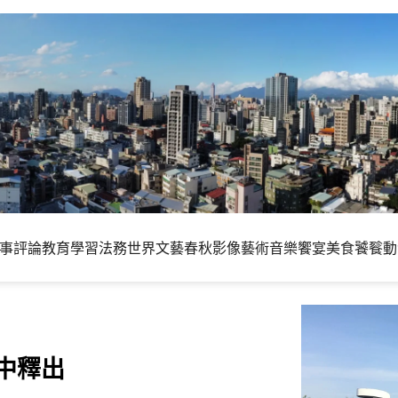
事評論
教育學習
法務世界
文藝春秋
影像藝術
音樂饗宴
美食饕餮
動
今年中釋出