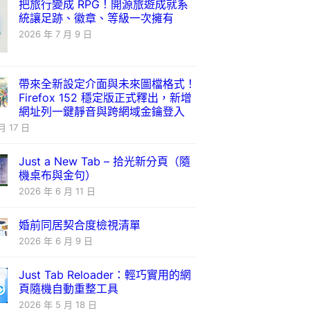
把旅行變成 RPG！開源旅遊成就系
統讓足跡、徽章、等級一次擁有
2026 年 7 月 9 日
帶來全新設定介面與未來圖檔格式！
Firefox 152 穩定版正式釋出，新增
網址列一鍵靜音與跨網域金鑰登入
月 17 日
Just a New Tab – 拾光新分頁（隨
機桌布與金句）
2026 年 6 月 11 日
婚前同居契合度檢視清單
2026 年 6 月 9 日
Just Tab Reloader：輕巧實用的網
頁隨機自動重整工具
2026 年 5 月 18 日