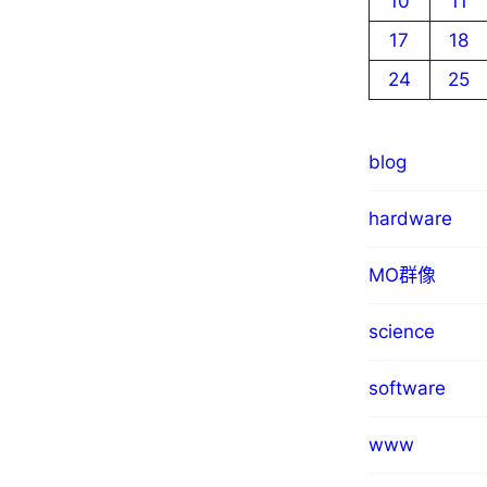
10
11
17
18
24
25
blog
hardware
MO群像
science
software
www