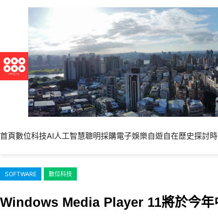
跳
至
主
要
內
容
首頁
數位科技
AI人工智慧
聰明採購
電子娛樂
自遊自在
歷史探討
時
SOFTWARE
數位科技
Windows Media Player 11將於