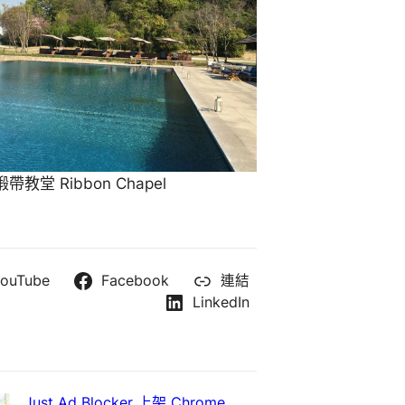
教堂 Ribbon Chapel
ouTube
Facebook
連結
LinkedIn
Just Ad Blocker 上架 Chrome