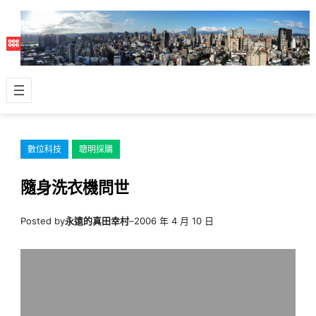
跳
至
主
要
內
容
數位科技
聰明採購
隨身洗衣機問世
Posted by
永遠的真田幸村
–
2006 年 4 月 10 日