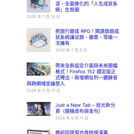
涯，全面進化的「人生成就系
統」生態圈
2026 年 7 月 10 日
把旅行變成 RPG！開源旅遊成
就系統讓足跡、徽章、等級一
次擁有
2026 年 7 月 9 日
帶來全新設定介面與未來圖檔
格式！Firefox 152 穩定版正
式釋出，新增網址列一鍵靜音
與跨網域金鑰登入
2026 年 6 月 17 日
Just a New Tab – 拾光新分
頁（隨機桌布與金句）
2026 年 6 月 11 日
婚前同居契合度檢視清單