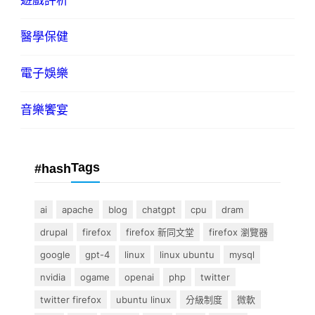
遊戲評析
醫學保健
電子娛樂
音樂饗宴
Tags
#hash
ai
apache
blog
chatgpt
cpu
dram
drupal
firefox
firefox 新同文堂
firefox 瀏覽器
google
gpt-4
linux
linux ubuntu
mysql
nvidia
ogame
openai
php
twitter
twitter firefox
ubuntu linux
分級制度
微軟