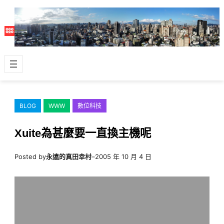
跳
至
主
要
內
容
BLOG
WWW
數位科技
Xuite為甚麼要一直換主機呢
Posted by
永遠的真田幸村
–
2005 年 10 月 4 日