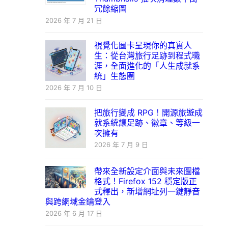
冗餘縮圖
2026 年 7 月 21 日
視覺化圖卡呈現你的真實人
生：從台灣旅行足跡到程式職
涯，全面進化的「人生成就系
統」生態圈
2026 年 7 月 10 日
把旅行變成 RPG！開源旅遊成
就系統讓足跡、徽章、等級一
次擁有
2026 年 7 月 9 日
帶來全新設定介面與未來圖檔
格式！Firefox 152 穩定版正
式釋出，新增網址列一鍵靜音
與跨網域金鑰登入
2026 年 6 月 17 日