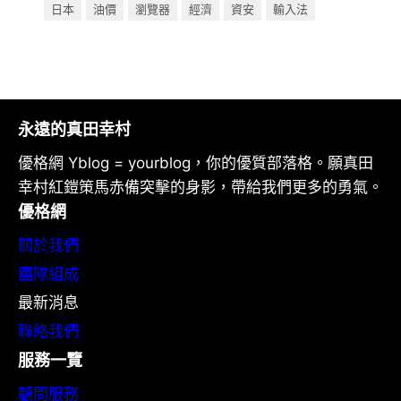
日本
油價
瀏覽器
經濟
資安
輸入法
永遠的真田幸村
優格網 Yblog = yourblog，你的優質部落格。願真田
幸村紅鎧策馬赤備突擊的身影，帶給我們更多的勇氣。
優格網
關於我們
團隊組成
最新消息
聯絡我們
服務一覽
顧問服務