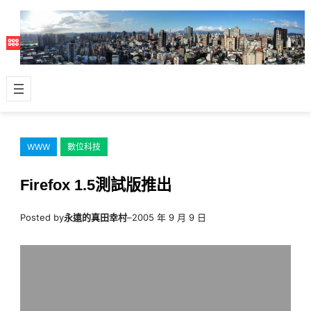
跳
至
主
要
內
容
WWW
數位科技
Firefox 1.5測試版推出
Posted by
永遠的真田幸村
–
2005 年 9 月 9 日