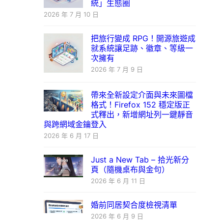
統」生態圈
2026 年 7 月 10 日
把旅行變成 RPG！開源旅遊成
就系統讓足跡、徽章、等級一
次擁有
2026 年 7 月 9 日
帶來全新設定介面與未來圖檔
格式！Firefox 152 穩定版正
式釋出，新增網址列一鍵靜音
與跨網域金鑰登入
2026 年 6 月 17 日
Just a New Tab – 拾光新分
頁（隨機桌布與金句）
2026 年 6 月 11 日
婚前同居契合度檢視清單
2026 年 6 月 9 日