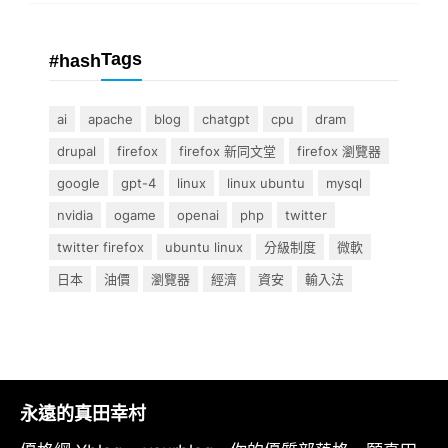
Tags
#hash
ai
apache
blog
chatgpt
cpu
dram
drupal
firefox
firefox 新同文堂
firefox 瀏覽器
google
gpt-4
linux
linux ubuntu
mysql
nvidia
ogame
openai
php
twitter
twitter firefox
ubuntu linux
分級制度
微軟
日本
油價
瀏覽器
經濟
資安
輸入法
永遠的真田幸村