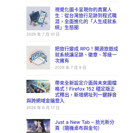
視覺化圖卡呈現你的真實人
生：從台灣旅行足跡到程式職
涯，全面進化的「人生成就系
統」生態圈
2026 年 7 月 10 日
把旅行變成 RPG！開源旅遊成
就系統讓足跡、徽章、等級一
次擁有
2026 年 7 月 9 日
帶來全新設定介面與未來圖檔
格式！Firefox 152 穩定版正
式釋出，新增網址列一鍵靜音
與跨網域金鑰登入
2026 年 6 月 17 日
Just a New Tab – 拾光新分
頁（隨機桌布與金句）