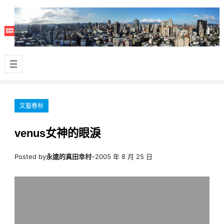
跳
至
主
要
內
容
文藝春秋
venus女神的眼淚
Posted by
永遠的真田幸村
–
2005 年 8 月 25 日