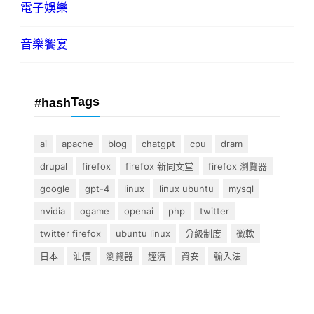
電子娛樂
音樂饗宴
Tags
#hash
ai
apache
blog
chatgpt
cpu
dram
drupal
firefox
firefox 新同文堂
firefox 瀏覽器
google
gpt-4
linux
linux ubuntu
mysql
nvidia
ogame
openai
php
twitter
twitter firefox
ubuntu linux
分級制度
微軟
日本
油價
瀏覽器
經濟
資安
輸入法