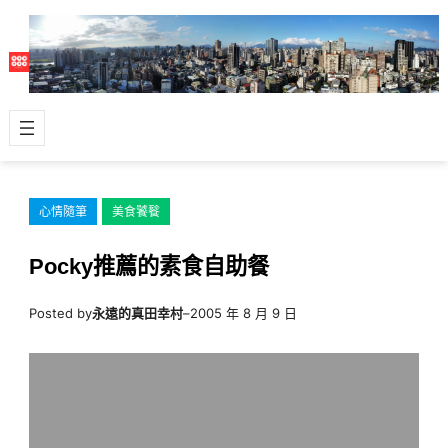
跳
至
主
要
內
容
心情隨筆
美食饕餮
Pocky推薦的素食自助餐
Posted by
永遠的真田幸村
–
2005 年 8 月 9 日