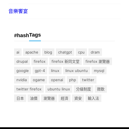
音樂饗宴
Tags
#hash
ai
apache
blog
chatgpt
cpu
dram
drupal
firefox
firefox 新同文堂
firefox 瀏覽器
google
gpt-4
linux
linux ubuntu
mysql
nvidia
ogame
openai
php
twitter
twitter firefox
ubuntu linux
分級制度
微軟
日本
油價
瀏覽器
經濟
資安
輸入法