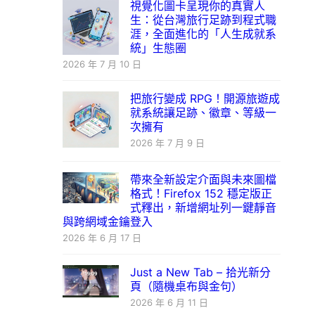
視覺化圖卡呈現你的真實人
生：從台灣旅行足跡到程式職
涯，全面進化的「人生成就系
統」生態圈
2026 年 7 月 10 日
把旅行變成 RPG！開源旅遊成
就系統讓足跡、徽章、等級一
次擁有
2026 年 7 月 9 日
帶來全新設定介面與未來圖檔
格式！Firefox 152 穩定版正
式釋出，新增網址列一鍵靜音
與跨網域金鑰登入
2026 年 6 月 17 日
Just a New Tab – 拾光新分
頁（隨機桌布與金句）
2026 年 6 月 11 日