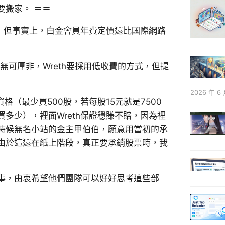
要搬家。 ＝＝
求，但事實上，白金會員年費定價還比國際網路
無可厚非，Wreth要採用低收費的方式，但提
2026 年 6 
資格（最少買500股，若每股15元就是7500
多少），裡面Wreth保證穩賺不賠，因為裡
時候無名小站的金主甲伯伯，願意用當初的承
由於這還在紙上階段，真正要承銷股票時，我
事，由衷希望他們團隊可以好好思考這些部