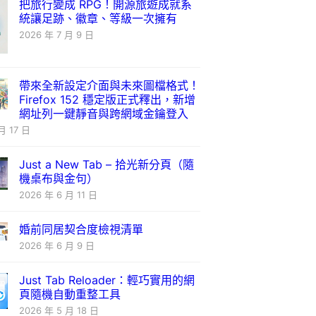
把旅行變成 RPG！開源旅遊成就系
統讓足跡、徽章、等級一次擁有
2026 年 7 月 9 日
帶來全新設定介面與未來圖檔格式！
Firefox 152 穩定版正式釋出，新增
網址列一鍵靜音與跨網域金鑰登入
月 17 日
Just a New Tab – 拾光新分頁（隨
機桌布與金句）
2026 年 6 月 11 日
婚前同居契合度檢視清單
2026 年 6 月 9 日
Just Tab Reloader：輕巧實用的網
頁隨機自動重整工具
2026 年 5 月 18 日