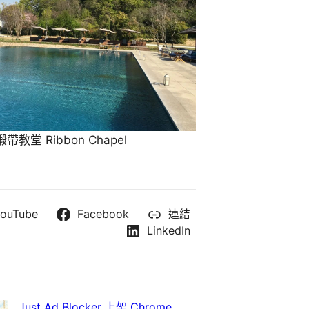
教堂 Ribbon Chapel
ouTube
Facebook
連結
LinkedIn
Just Ad Blocker 上架 Chrome