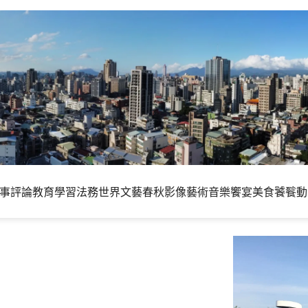
事評論
教育學習
法務世界
文藝春秋
影像藝術
音樂饗宴
美食饕餮
動