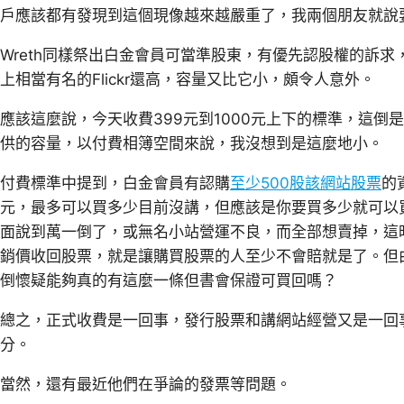
戶應該都有發現到這個現像越來越嚴重了，我兩個朋友就說
Wreth同樣祭出白金會員可當準股東，有優先認股權的訴
上相當有名的Flickr還高，容量又比它小，頗令人意外。
應該這麼說，今天收費399元到1000元上下的標準，這倒是
供的容量，以付費相簿空間來說，我沒想到是這麼地小。
付費標準中提到，白金會員有認購
至少500股該網站股票
的
元，最多可以買多少目前沒講，但應該是你要買多少就可以買
面說到萬一倒了，或無名小站營運不良，而全部想賣掉，這
銷價收回股票，就是讓購買股票的人至少不會賠就是了。但
倒懷疑能夠真的有這麼一條但書會保證可買回嗎？
總之，正式收費是一回事，發行股票和講網站經營又是一回
分。
當然，還有最近他們在爭論的發票等問題。