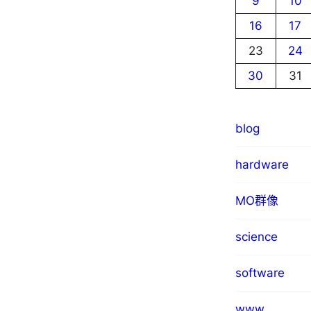
9
10
16
17
23
24
30
31
blog
hardware
MO群像
science
software
www