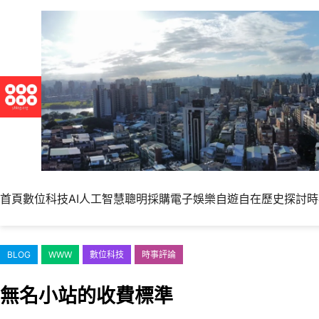
跳
至
主
要
內
容
首頁
數位科技
AI人工智慧
聰明採購
電子娛樂
自遊自在
歷史探討
時
BLOG
WWW
數位科技
時事評論
無名小站的收費標準