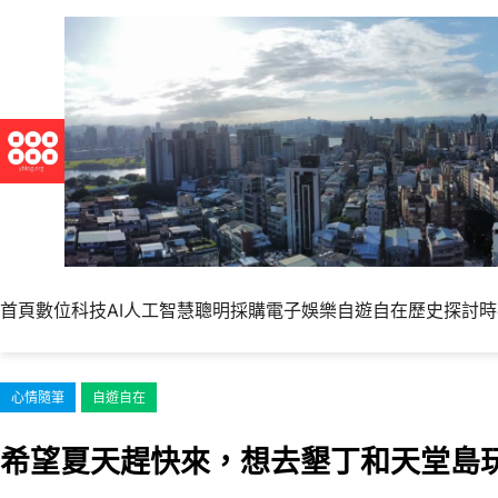
跳
至
主
要
內
容
首頁
數位科技
AI人工智慧
聰明採購
電子娛樂
自遊自在
歷史探討
時
心情隨筆
自遊自在
希望夏天趕快來，想去墾丁和天堂島