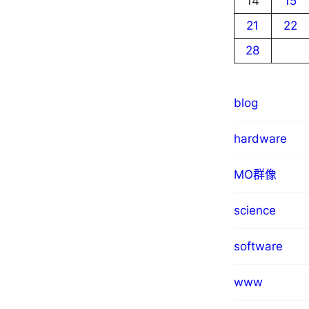
14
15
21
22
28
blog
hardware
MO群像
science
software
www