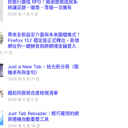
把旅行變成 RPG！開源旅遊成就系
統讓足跡、徽章、等級一次擁有
2026 年 7 月 9 日
帶來全新設定介面與未來圖檔格式！
Firefox 152 穩定版正式釋出，新增
網址列一鍵靜音與跨網域金鑰登入
月 17 日
Just a New Tab – 拾光新分頁（隨
機桌布與金句）
2026 年 6 月 11 日
婚前同居契合度檢視清單
2026 年 6 月 9 日
Just Tab Reloader：輕巧實用的網
頁隨機自動重整工具
2026 年 5 月 18 日