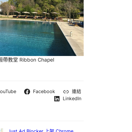
教堂 Ribbon Chapel
ouTube
Facebook
連結
LinkedIn
Just Ad Blocker 上架 Chrome