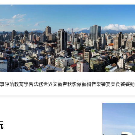
事評論
教育學習
法務世界
文藝春秋
影像藝術
音樂饗宴
美食饕餮
動
玩