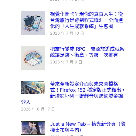
視覺化圖卡呈現你的真實人生：從
台灣旅行足跡到程式職涯，全面進
化的「人生成就系統」生態圈
2026 年 7 月 10 日
把旅行變成 RPG！開源旅遊成就系
統讓足跡、徽章、等級一次擁有
2026 年 7 月 9 日
帶來全新設定介面與未來圖檔格
式！Firefox 152 穩定版正式釋出，
新增網址列一鍵靜音與跨網域金鑰
登入
2026 年 6 月 17 日
Just a New Tab – 拾光新分頁（隨
機桌布與金句）