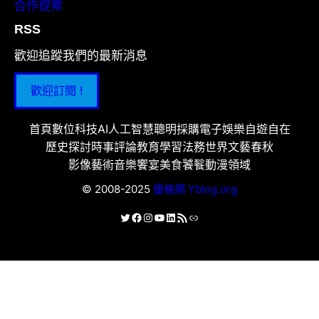
合作提案
RSS
歡迎追蹤我們的最新消息
歡迎訂閱 !
首頁
數位科技
AI人工智慧
聰明採購
電子娛樂
自遊自在
歷史探討
時事評論
教育學習
法務世界
文藝春秋
影像藝術
音樂饗宴
美食饕餮
動漫領域
© 2008-2025
優格網 Yblog.org
X
Facebook
Instagram
YouTube
LinkedIn
RSS 資訊提供
連結