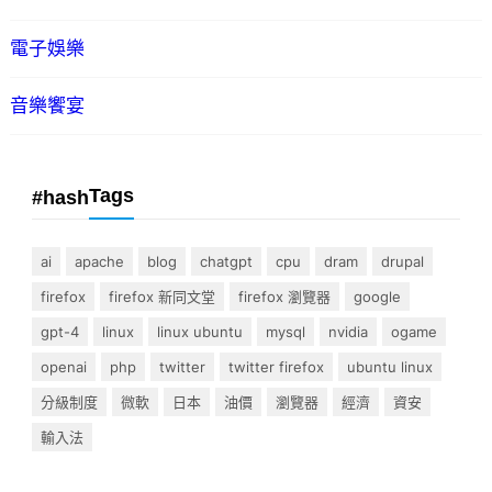
電子娛樂
音樂饗宴
Tags
#hash
ai
apache
blog
chatgpt
cpu
dram
drupal
firefox
firefox 新同文堂
firefox 瀏覽器
google
gpt-4
linux
linux ubuntu
mysql
nvidia
ogame
openai
php
twitter
twitter firefox
ubuntu linux
分級制度
微軟
日本
油價
瀏覽器
經濟
資安
輸入法