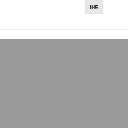
efox必裝一般套件
 29 日
點除了不會像IE一樣被惡意程式、病毒影響外，最大的優點是支援
…