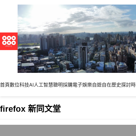
首頁
數位科技
AI人工智慧
聰明採購
電子娛樂
自遊自在
歷史探討
時
firefox 新同文堂
網頁繁簡轉換利器: