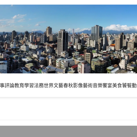
事評論
教育學習
法務世界
文藝春秋
影像藝術
音樂饗宴
美食饕餮
動
 新同文堂首頁與程式改版