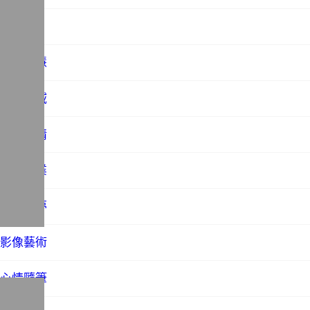
www
人工智慧
動漫領域
咖啡風情
宗教產業
小說幻夢
影像藝術
心情隨筆