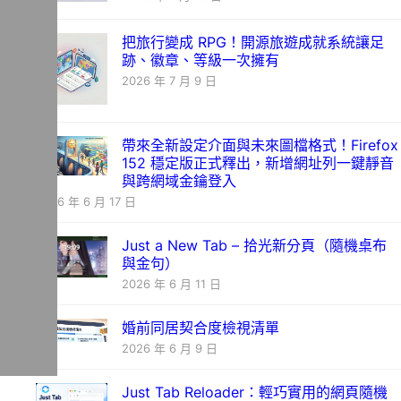
把旅行變成 RPG！開源旅遊成就系統讓足
跡、徽章、等級一次擁有
2026 年 7 月 9 日
帶來全新設定介面與未來圖檔格式！Firefox
152 穩定版正式釋出，新增網址列一鍵靜音
與跨網域金鑰登入
2026 年 6 月 17 日
Just a New Tab – 拾光新分頁（隨機桌布
與金句）
2026 年 6 月 11 日
婚前同居契合度檢視清單
2026 年 6 月 9 日
Just Tab Reloader：輕巧實用的網頁隨機