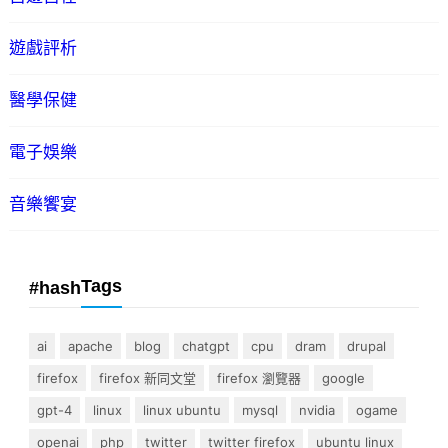
遊戲評析
醫學保健
電子娛樂
音樂饗宴
Tags
#hash
ai
apache
blog
chatgpt
cpu
dram
drupal
firefox
firefox 新同文堂
firefox 瀏覽器
google
gpt-4
linux
linux ubuntu
mysql
nvidia
ogame
openai
php
twitter
twitter firefox
ubuntu linux