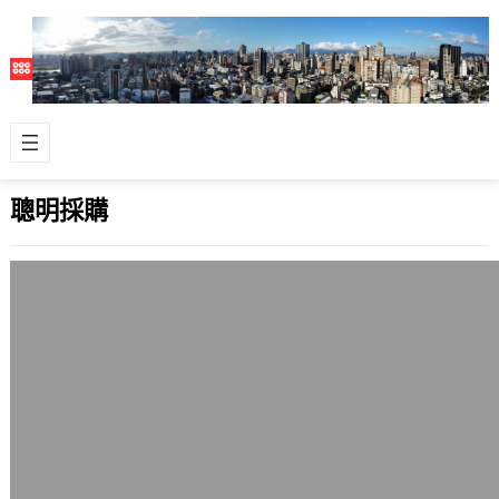
聰明採購
自己代步用的阿萬突破2000公里後的使用
感想
2006 年 5 月 3 日
這台三陽的國產機車R1Z買來代步已經
3個月，過完2000公里的里程碑，已經
沒有一開始那麼耗油了。預計之後大約
都…