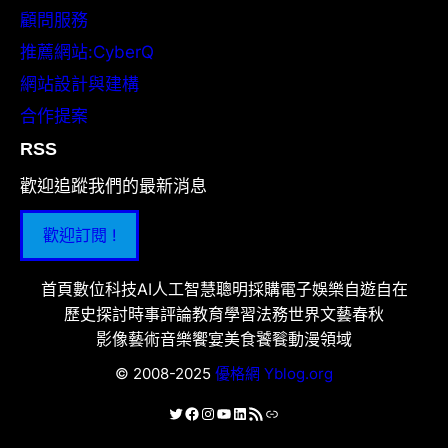
顧問服務
推薦網站:CyberQ
網站設計與建構
合作提案
RSS
歡迎追蹤我們的最新消息
歡迎訂閱 !
首頁
數位科技
AI人工智慧
聰明採購
電子娛樂
自遊自在
歷史探討
時事評論
教育學習
法務世界
文藝春秋
影像藝術
音樂饗宴
美食饕餮
動漫領域
© 2008-2025
優格網 Yblog.org
X
Facebook
Instagram
YouTube
LinkedIn
RSS 資訊提供
連結