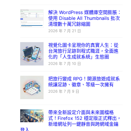
解決 WordPress 媒體庫空間膨脹：
使用 Disable All Thumbnails 批次
清理數十萬冗餘縮圖
2026 年 7 月 21 日
視覺化圖卡呈現你的真實人生：從
台灣旅行足跡到程式職涯，全面進
化的「人生成就系統」生態圈
2026 年 7 月 10 日
把旅行變成 RPG！開源旅遊成就系
統讓足跡、徽章、等級一次擁有
2026 年 7 月 9 日
帶來全新設定介面與未來圖檔格
式！Firefox 152 穩定版正式釋出，
新增網址列一鍵靜音與跨網域金鑰
登入