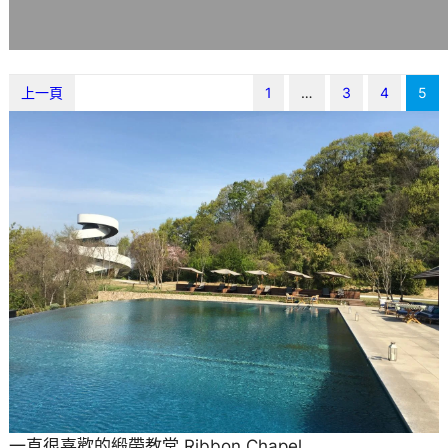
上一頁
1
…
3
4
5
一直很喜歡的緞帶教堂 Ribbon Chapel