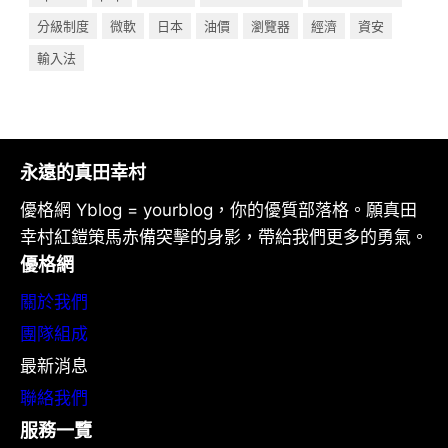
分級制度
微軟
日本
油價
瀏覽器
經濟
資安
輸入法
永遠的真田幸村
優格網 Yblog = yourblog，你的優質部落格。願真田
幸村紅鎧策馬赤備突擊的身影，帶給我們更多的勇氣。
優格網
關於我們
團隊組成
最新消息
聯絡我們
服務一覽