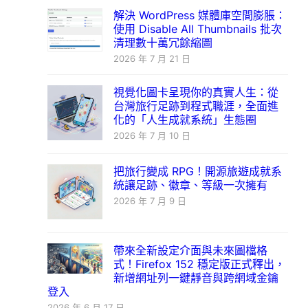
解決 WordPress 媒體庫空間膨脹：
使用 Disable All Thumbnails 批次
清理數十萬冗餘縮圖
2026 年 7 月 21 日
視覺化圖卡呈現你的真實人生：從
台灣旅行足跡到程式職涯，全面進
化的「人生成就系統」生態圈
2026 年 7 月 10 日
把旅行變成 RPG！開源旅遊成就系
統讓足跡、徽章、等級一次擁有
2026 年 7 月 9 日
帶來全新設定介面與未來圖檔格
式！Firefox 152 穩定版正式釋出，
新增網址列一鍵靜音與跨網域金鑰
登入
2026 年 6 月 17 日