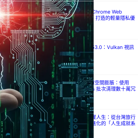
Just Ad Blocker 上架 Chrome Web
Store：以 Manifest V3 打造的輕量隱私優
先廣告攔截器
2026 年 7 月 28 日
Mozilla 發布 Firefox 153.0：Vulkan 視訊
解碼登場
2026 年 7 月 22 日
解決 WordPress 媒體庫空間膨脹：使用
Disable All Thumbnails 批次清理數十萬冗
餘縮圖
2026 年 7 月 21 日
視覺化圖卡呈現你的真實人生：從台灣旅行
足跡到程式職涯，全面進化的「人生成就系
統」生態圈
2026 年 7 月 10 日