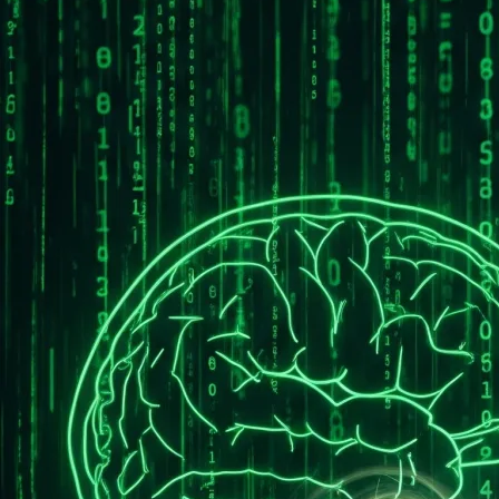
永遠的真田幸村
2025 年 9 月 
《駭客任務》 Matri
到的意涵比魔鬼終結者系