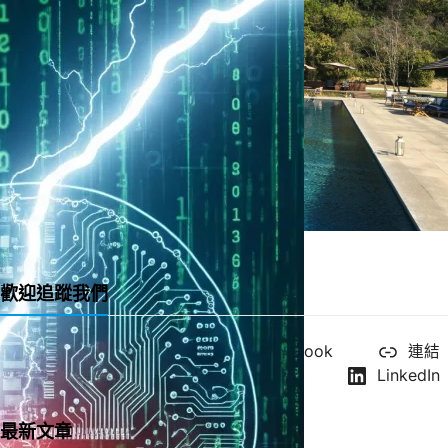
一直很喜歡的緞帶教堂 Ribbon Chapel
歡迎追蹤我們
X
YouTube
Facebook
連結
Instagram
LinkedIn
最新文章