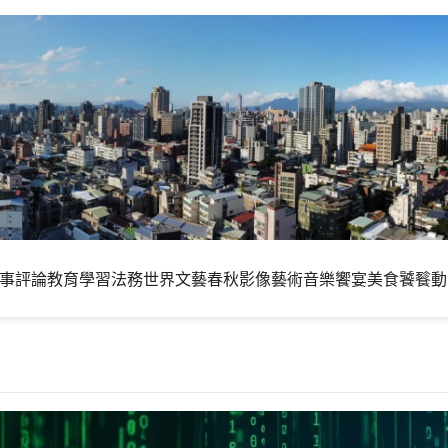
事評論
教育學習
法務世界
文藝春秋
影像藝術
音樂饗宴
美食饕餮
動
言：AI時代需要大量能源的未來