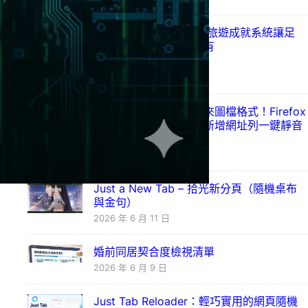
把旅行變成 RPG！開源旅遊成就系統讓足
跡、徽章、等級一次擁有
2026 年 7 月 9 日
帶來全新設定介面與未來圖檔格式！Firefox
152 穩定版正式釋出，新增網址列一鍵靜音
與跨網域金鑰登入
2026 年 6 月 17 日
Just a New Tab – 拾光新分頁（隨機桌布
與金句）
2026 年 6 月 11 日
婚前同居契合度檢視清單
2026 年 6 月 9 日
Just Tab Reloader：輕巧實用的網頁隨機