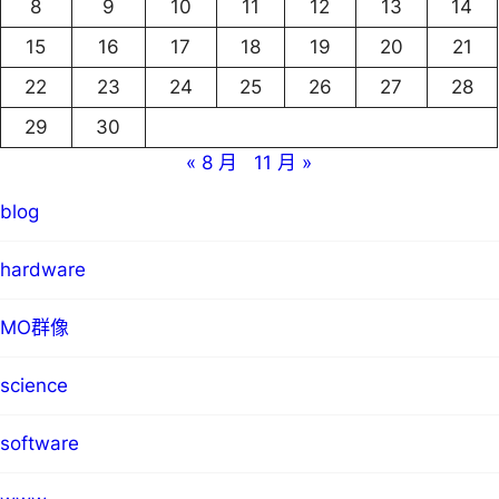
8
9
10
11
12
13
14
15
16
17
18
19
20
21
22
23
24
25
26
27
28
29
30
« 8 月
11 月 »
blog
hardware
MO群像
science
software