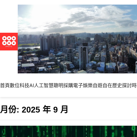
首頁
數位科技
AI人工智慧
聰明採購
電子娛樂
自遊自在
歷史探討
時
月份:
2025 年 9 月
《駭客任務》的預