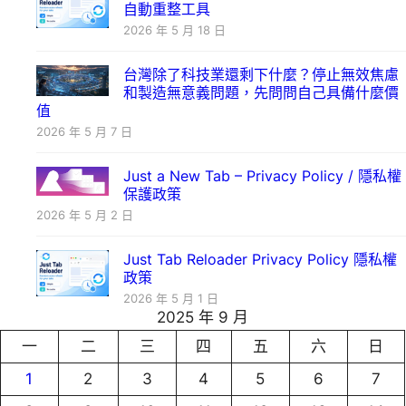
自動重整工具
2026 年 5 月 18 日
台灣除了科技業還剩下什麼？停止無效焦慮
和製造無意義問題，先問問自己具備什麼價
值
2026 年 5 月 7 日
Just a New Tab – Privacy Policy / 隱私權
保護政策
2026 年 5 月 2 日
Just Tab Reloader Privacy Policy 隱私權
政策
2026 年 5 月 1 日
2025 年 9 月
一
二
三
四
五
六
日
1
2
3
4
5
6
7