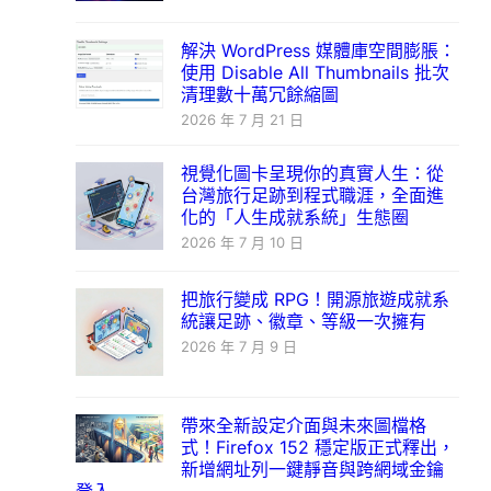
解決 WordPress 媒體庫空間膨脹：
使用 Disable All Thumbnails 批次
清理數十萬冗餘縮圖
2026 年 7 月 21 日
視覺化圖卡呈現你的真實人生：從
台灣旅行足跡到程式職涯，全面進
化的「人生成就系統」生態圈
2026 年 7 月 10 日
把旅行變成 RPG！開源旅遊成就系
統讓足跡、徽章、等級一次擁有
2026 年 7 月 9 日
帶來全新設定介面與未來圖檔格
式！Firefox 152 穩定版正式釋出，
新增網址列一鍵靜音與跨網域金鑰