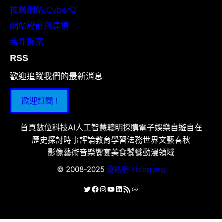
推薦網站:CyberQ
網站設計與建構
合作提案
RSS
歡迎追蹤我們的最新消息
歡迎訂閱 !
首頁
數位科技
AI人工智慧
聰明採購
電子娛樂
自遊自在
歷史探討
時事評論
教育學習
法務世界
文藝春秋
影像藝術
音樂饗宴
美食饕餮
動漫領域
© 2008-2025
優格網 Yblog.org
X
Facebook
Instagram
YouTube
LinkedIn
RSS 資訊提供
連結