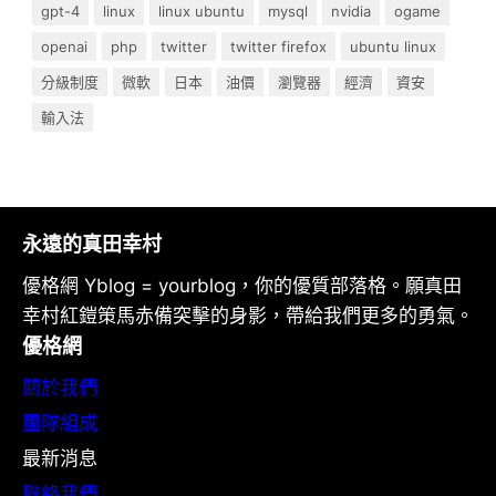
gpt-4
linux
linux ubuntu
mysql
nvidia
ogame
openai
php
twitter
twitter firefox
ubuntu linux
分級制度
微軟
日本
油價
瀏覽器
經濟
資安
輸入法
永遠的真田幸村
優格網 Yblog = yourblog，你的優質部落格。願真田
幸村紅鎧策馬赤備突擊的身影，帶給我們更多的勇氣。
優格網
關於我們
團隊組成
最新消息
聯絡我們