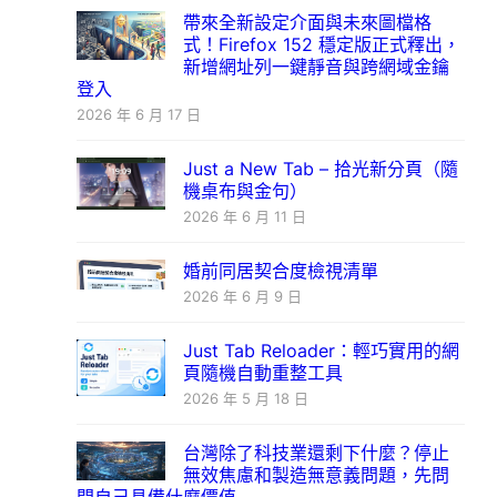
帶來全新設定介面與未來圖檔格
式！Firefox 152 穩定版正式釋出，
新增網址列一鍵靜音與跨網域金鑰
登入
2026 年 6 月 17 日
Just a New Tab – 拾光新分頁（隨
機桌布與金句）
2026 年 6 月 11 日
婚前同居契合度檢視清單
2026 年 6 月 9 日
Just Tab Reloader：輕巧實用的網
頁隨機自動重整工具
2026 年 5 月 18 日
台灣除了科技業還剩下什麼？停止
無效焦慮和製造無意義問題，先問