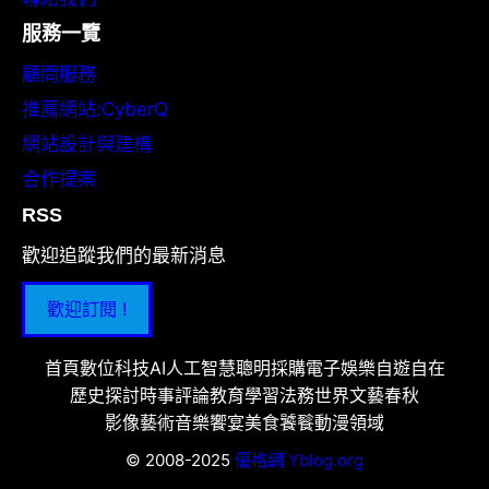
服務一覽
顧問服務
推薦網站:CyberQ
網站設計與建構
合作提案
RSS
歡迎追蹤我們的最新消息
歡迎訂閱 !
首頁
數位科技
AI人工智慧
聰明採購
電子娛樂
自遊自在
歷史探討
時事評論
教育學習
法務世界
文藝春秋
影像藝術
音樂饗宴
美食饕餮
動漫領域
© 2008-2025
優格網 Yblog.org