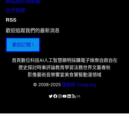
網站設計與建構
合作提案
RSS
歡迎追蹤我們的最新消息
歡迎訂閱 !
首頁
數位科技
AI人工智慧
聰明採購
電子娛樂
自遊自在
歷史探討
時事評論
教育學習
法務世界
文藝春秋
影像藝術
音樂饗宴
美食饕餮
動漫領域
© 2008-2025
優格網 Yblog.org
X
Facebook
Instagram
YouTube
LinkedIn
RSS 資訊提供
連結