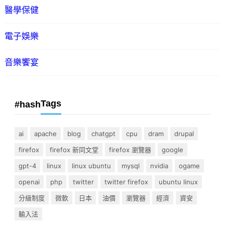
醫學保健
電子娛樂
音樂饗宴
Tags
#hash
ai
apache
blog
chatgpt
cpu
dram
drupal
firefox
firefox 新同文堂
firefox 瀏覽器
google
gpt-4
linux
linux ubuntu
mysql
nvidia
ogame
openai
php
twitter
twitter firefox
ubuntu linux
分級制度
微軟
日本
油價
瀏覽器
經濟
資安
輸入法