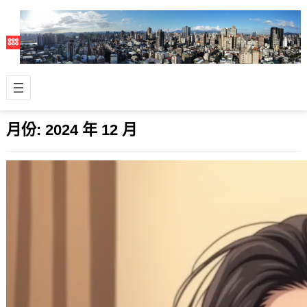
月份:
2024 年 12 月
數位鑑識揭秘：檢調單位如何從硬碟中
「挖出」關鍵證據？
2024 年 12 月 27 日
在當下這個數位時代，犯罪現場不只存
在於實體世界，更延伸到了資訊領域，
而做為資料儲存主體的電腦硬碟、USB
隨身碟…