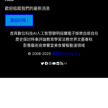
歡迎追蹤我們的最新消息
歡迎訂閱 !
首頁
數位科技
AI人工智慧
聰明採購
電子娛樂
自遊自在
歷史探討
時事評論
教育學習
法務世界
文藝春秋
影像藝術
音樂饗宴
美食饕餮
動漫領域
© 2008-2025
優格網 Yblog.org
X
Facebook
Instagram
YouTube
LinkedIn
RSS 資訊提供
連結