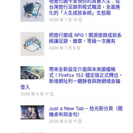
視覺化圖卡呈現你的真實人生：從
台灣旅行足跡到程式職涯，全面進
化的「人生成就系統」生態圈
2026 年 7 月 10 日
把旅行變成 RPG！開源旅遊成就系
統讓足跡、徽章、等級一次擁有
2026 年 7 月 9 日
帶來全新設定介面與未來圖檔格
式！Firefox 152 穩定版正式釋出，
新增網址列一鍵靜音與跨網域金鑰
登入
2026 年 6 月 17 日
Just a New Tab – 拾光新分頁（隨
機桌布與金句）
2026 年 6 月 11 日