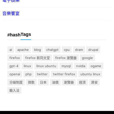
電子娛樂
音樂饗宴
Tags
#hash
ai
apache
blog
chatgpt
cpu
dram
drupal
firefox
firefox 新同文堂
firefox 瀏覽器
google
gpt-4
linux
linux ubuntu
mysql
nvidia
ogame
openai
php
twitter
twitter firefox
ubuntu linux
分級制度
微軟
日本
油價
瀏覽器
經濟
資安
輸入法