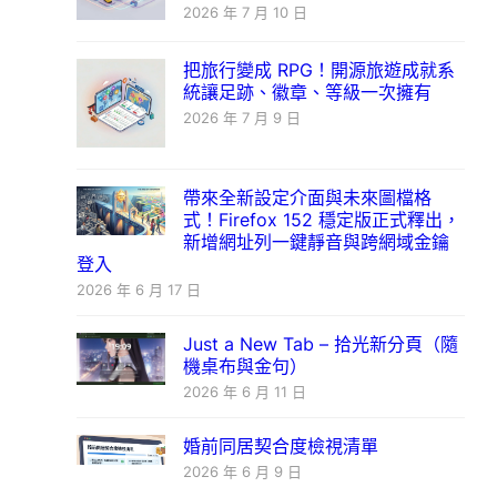
2026 年 7 月 10 日
把旅行變成 RPG！開源旅遊成就系
統讓足跡、徽章、等級一次擁有
2026 年 7 月 9 日
帶來全新設定介面與未來圖檔格
式！Firefox 152 穩定版正式釋出，
新增網址列一鍵靜音與跨網域金鑰
登入
2026 年 6 月 17 日
Just a New Tab – 拾光新分頁（隨
機桌布與金句）
2026 年 6 月 11 日
婚前同居契合度檢視清單
2026 年 6 月 9 日