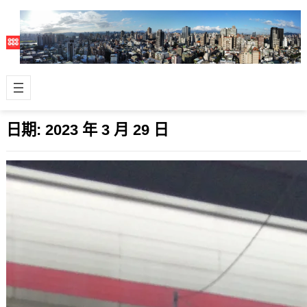
日期:
2023 年 3 月 29 日
近期收到的 DDoS 資安示警公告
2023 年 3 月 29 日
就有關單位發出來的，參考看看，主要
是針對自己建構DNS伺服器的公司或機
構，這種情況下被DDoS攻擊，是很容
易倒…