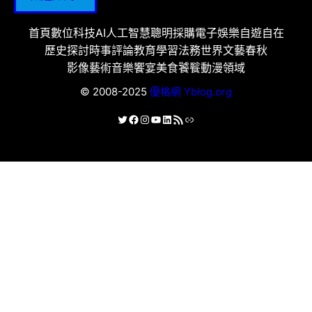
首頁
數位科技
AI人工智慧
聰明採購
電子娛樂
自遊自在
歷史探討
時事評論
教育學習
法務世界
文藝春秋
影像藝術
音樂饗宴
美食饕餮
動漫領域
© 2008-2025
優格網 Yblog.org
X
Facebook
Instagram
YouTube
LinkedIn
RSS 資訊提供
連結