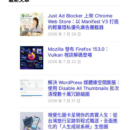
最新文章
Just Ad Blocker 上架 Chrome
Web Store：以 Manifest V3 打造
的輕量隱私優先廣告攔截器
2026 年 7 月 28 日
Mozilla 發布 Firefox 153.0：
Vulkan 視訊解碼登場
2026 年 7 月 22 日
解決 WordPress 媒體庫空間膨脹：
使用 Disable All Thumbnails 批次
清理數十萬冗餘縮圖
2026 年 7 月 21 日
視覺化圖卡呈現你的真實人生：從
台灣旅行足跡到程式職涯，全面進
化的「人生成就系統」生態圈