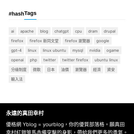
Tags
#hash
ai
apache
blog
chatgpt
cpu
dram
drupal
firefox
firefox 新同文堂
firefox 瀏覽器
google
gpt-4
linux
linux ubuntu
mysql
nvidia
ogame
openai
php
twitter
twitter firefox
ubuntu linux
分級制度
微軟
日本
油價
瀏覽器
經濟
資安
輸入法
永遠的真田幸村
優格網 Yblog = yourblog，你的優質部落格。願真田
幸村紅鎧策馬赤備突擊的身影，帶給我們更多的勇氣。