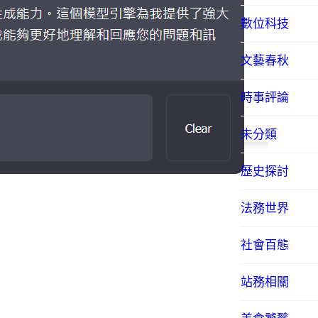
數位科技
文藝春秋
時事評論
未分類
歷史探討
法務世界
社會百態
站務相關