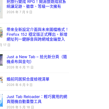
把旅行變成 RPG！開源旅遊成就系
統讓足跡、徽章、等級一次擁有
2026 年 7 月 9 日
帶來全新設定介面與未來圖檔格式！
Firefox 152 穩定版正式釋出，新增
網址列一鍵靜音與跨網域金鑰登入
月 17 日
Just a New Tab – 拾光新分頁（隨
機桌布與金句）
2026 年 6 月 11 日
婚前同居契合度檢視清單
2026 年 6 月 9 日
Just Tab Reloader：輕巧實用的網
頁隨機自動重整工具
2026 年 5 月 18 日