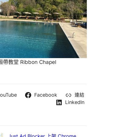
教堂 Ribbon Chapel
ouTube
Facebook
連結
LinkedIn
Just Ad Blocker 上架 Chrome