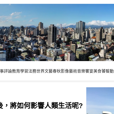
事評論
教育學習
法務世界
文藝春秋
影像藝術
音樂饗宴
美食饕餮
動
後，將如何影響人類生活呢?