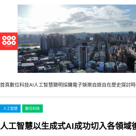
跳
至
主
要
內
容
首頁
數位科技
AI人工智慧
聰明採購
電子娛樂
自遊自在
歷史探討
時
人工智慧
數位科技
人工智慧以生成式AI成功切入各領域