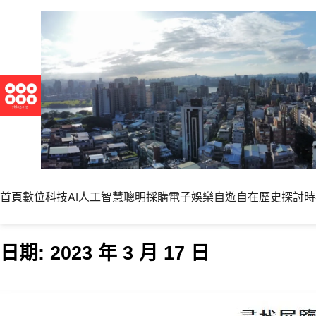
首頁
數位科技
AI人工智慧
聰明採購
電子娛樂
自遊自在
歷史探討
時
日期:
2023 年 3 月 17 日
小藝行事曆幫你快