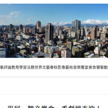
事評論
教育學習
法務世界
文藝春秋
影像藝術
音樂饗宴
美食饕餮
動
速找到適合的藝文活動