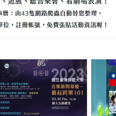
17 日
很妙，它可以幫你尋找展覽、逛展、聽音樂會、看劇場表演。
隻網路爬蟲…