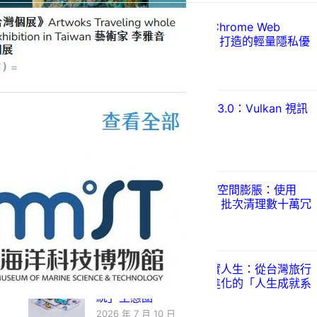
Just Ad Blocker 上架 Chrome Web
Store：以 Manifest V3 打造的輕量隱私優
先廣告攔截器
2026 年 7 月 28 日
Mozilla 發布 Firefox 153.0：Vulkan 視訊
解碼登場
2026 年 7 月 22 日
解決 WordPress 媒體庫空間膨脹：使用
Disable All Thumbnails 批次清理數十萬冗
餘縮圖
2026 年 7 月 21 日
視覺化圖卡呈現你的真實人生：從台灣旅行
足跡到程式職涯，全面進化的「人生成就系
統」生態圈
2026 年 7 月 10 日