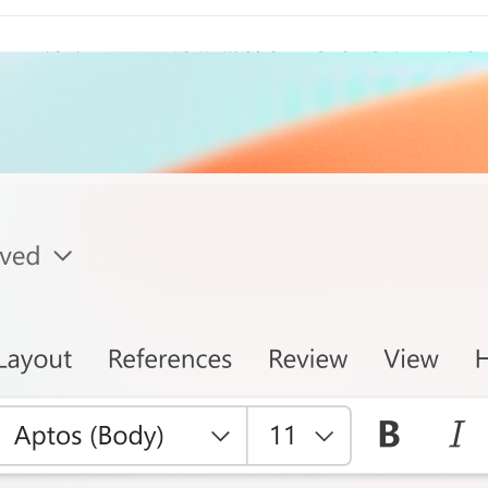
 Copilot 結合 GPT-4 讓你做簡報、打報告有了強大
手啦
17 日
opilot與GPT-4相結合，開創人工智慧助理的新篇章 隨著科技與人