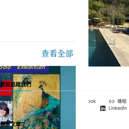
一直很喜歡的緞帶教堂 Ribbon Chapel
歡迎追蹤我們
X
YouTube
Facebook
連結
Instagram
LinkedIn
最新文章