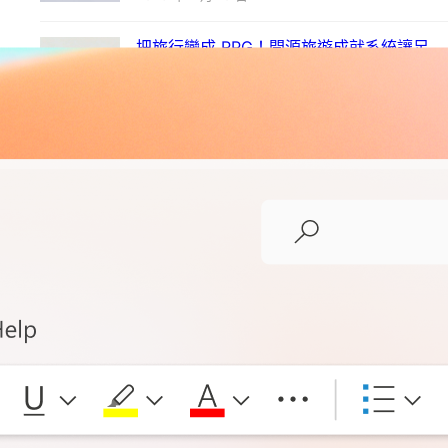
把旅行變成 RPG！開源旅遊成就系統讓足
跡、徽章、等級一次擁有
2026 年 7 月 9 日
帶來全新設定介面與未來圖檔格式！Firefox
152 穩定版正式釋出，新增網址列一鍵靜音
與跨網域金鑰登入
2026 年 6 月 17 日
Just a New Tab – 拾光新分頁（隨機桌布
與金句）
2026 年 6 月 11 日
婚前同居契合度檢視清單
2026 年 6 月 9 日
Just Tab Reloader：輕巧實用的網頁隨機