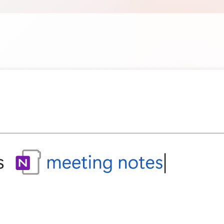
自動重整工具
2026 年 5 月 18 日
台灣除了科技業還剩下什麼？停止無效焦慮
和製造無意義問題，先問問自己具備什麼價
值
2026 年 5 月 7 日
Just a New Tab – Privacy Policy / 隱私權
保護政策
2026 年 5 月 2 日
Just Tab Reloader Privacy Policy 隱私權
政策
2026 年 5 月 1 日
2023 年 3 月
一
二
三
四
五
六
日
1
2
3
4
5