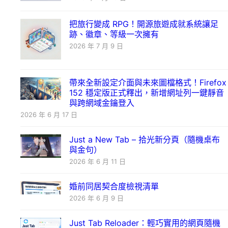
把旅行變成 RPG！開源旅遊成就系統讓足
跡、徽章、等級一次擁有
2026 年 7 月 9 日
帶來全新設定介面與未來圖檔格式！Firefox
152 穩定版正式釋出，新增網址列一鍵靜音
與跨網域金鑰登入
2026 年 6 月 17 日
Just a New Tab – 拾光新分頁（隨機桌布
與金句）
2026 年 6 月 11 日
婚前同居契合度檢視清單
2026 年 6 月 9 日
Just Tab Reloader：輕巧實用的網頁隨機