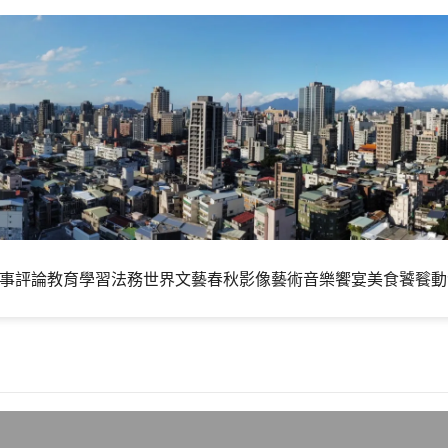
事評論
教育學習
法務世界
文藝春秋
影像藝術
音樂饗宴
美食饕餮
動