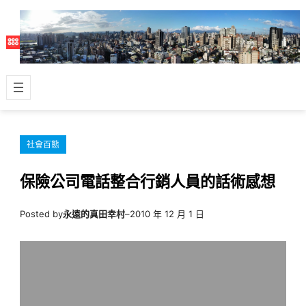
跳
至
主
要
內
容
社會百態
保險公司電話整合行銷人員的話術感想
Posted by
永遠的真田幸村
–
2010 年 12 月 1 日