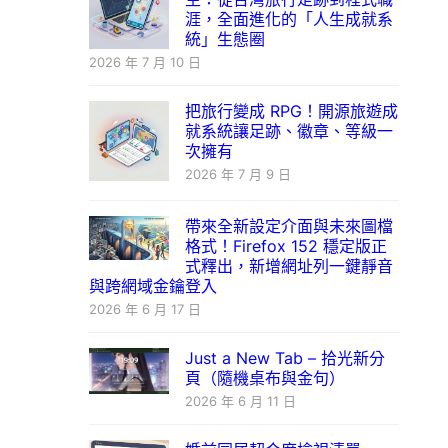
涯，全面進化的「人生成就系
統」生態圈
2026 年 7 月 10 日
把旅行變成 RPG！開源旅遊成
就系統讓足跡、徽章、等級一
次擁有
2026 年 7 月 9 日
帶來全新設定介面與未來圖檔
格式！Firefox 152 穩定版正
式釋出，新增網址列一鍵靜音
與跨網域金鑰登入
2026 年 6 月 17 日
Just a New Tab – 拾光新分
頁（隨機桌布與金句）
2026 年 6 月 11 日