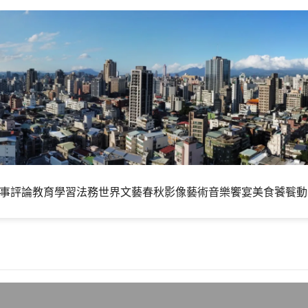
事評論
教育學習
法務世界
文藝春秋
影像藝術
音樂饗宴
美食饕餮
動
的弒父復仇