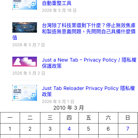
自動重整工具
2026 年 5 月 18 日
台灣除了科技業還剩下什麼？停止無效焦慮
和製造無意義問題，先問問自己具備什麼價
值
2026 年 5 月 7 日
Just a New Tab – Privacy Policy / 隱私權
保護政策
2026 年 5 月 2 日
Just Tab Reloader Privacy Policy 隱私權
政策
2026 年 5 月 1 日
2010 年 3 月
一
二
三
四
五
六
日
1
2
3
4
5
6
7