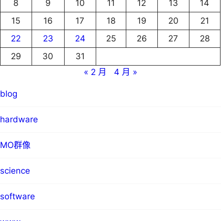
8
9
10
11
12
13
14
15
16
17
18
19
20
21
22
23
24
25
26
27
28
29
30
31
« 2 月
4 月 »
blog
hardware
MO群像
science
software