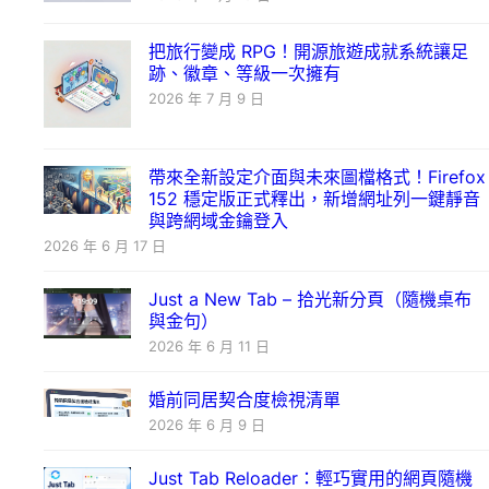
把旅行變成 RPG！開源旅遊成就系統讓足
跡、徽章、等級一次擁有
2026 年 7 月 9 日
帶來全新設定介面與未來圖檔格式！Firefox
152 穩定版正式釋出，新增網址列一鍵靜音
與跨網域金鑰登入
2026 年 6 月 17 日
Just a New Tab – 拾光新分頁（隨機桌布
與金句）
2026 年 6 月 11 日
婚前同居契合度檢視清單
2026 年 6 月 9 日
Just Tab Reloader：輕巧實用的網頁隨機