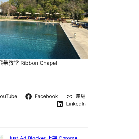
教堂 Ribbon Chapel
ouTube
Facebook
連結
LinkedIn
Just Ad Blocker 上架 Chrome