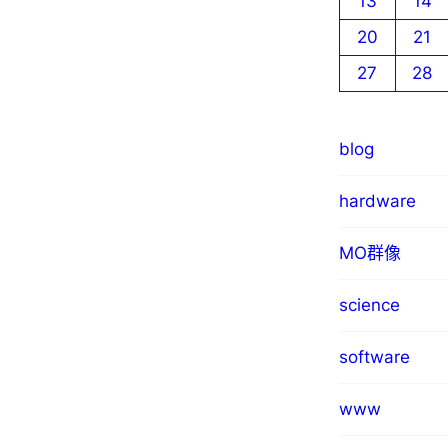
13
14
20
21
27
28
blog
hardware
MO群像
science
software
www