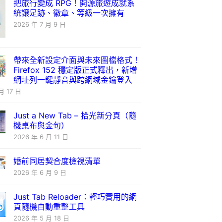
把旅行變成 RPG！開源旅遊成就系
統讓足跡、徽章、等級一次擁有
2026 年 7 月 9 日
帶來全新設定介面與未來圖檔格式！
Firefox 152 穩定版正式釋出，新增
網址列一鍵靜音與跨網域金鑰登入
月 17 日
Just a New Tab – 拾光新分頁（隨
機桌布與金句）
2026 年 6 月 11 日
婚前同居契合度檢視清單
2026 年 6 月 9 日
Just Tab Reloader：輕巧實用的網
頁隨機自動重整工具
2026 年 5 月 18 日