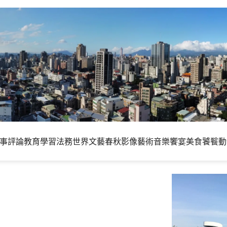
事評論
教育學習
法務世界
文藝春秋
影像藝術
音樂饗宴
美食饕餮
動