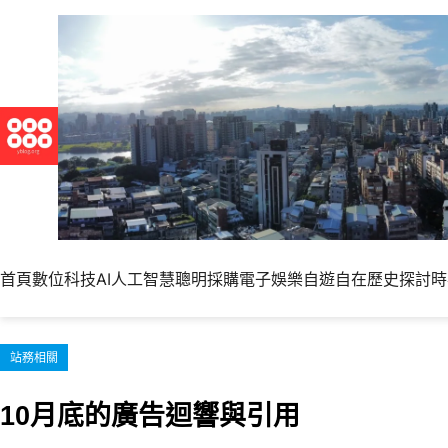
跳
至
主
要
內
容
首頁
數位科技
AI人工智慧
聰明採購
電子娛樂
自遊自在
歷史探討
時
站務相關
10月底的廣告迴響與引用