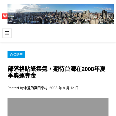
跳
至
主
要
內
容
心情隨筆
部落格貼紙集氣，期待台灣在2008年夏
季奧運奪金
Posted by
永遠的真田幸村
–
2008 年 8 月 12 日