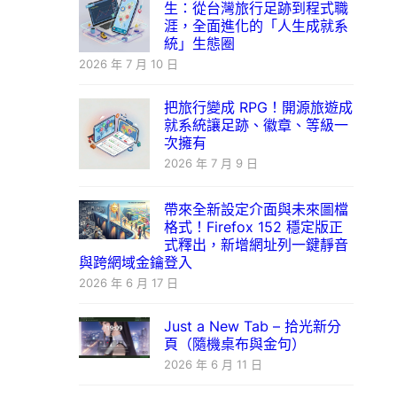
生：從台灣旅行足跡到程式職
涯，全面進化的「人生成就系
統」生態圈
2026 年 7 月 10 日
把旅行變成 RPG！開源旅遊成
就系統讓足跡、徽章、等級一
次擁有
2026 年 7 月 9 日
帶來全新設定介面與未來圖檔
格式！Firefox 152 穩定版正
式釋出，新增網址列一鍵靜音
與跨網域金鑰登入
2026 年 6 月 17 日
Just a New Tab – 拾光新分
頁（隨機桌布與金句）
2026 年 6 月 11 日