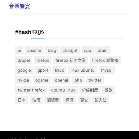
音樂饗宴
Tags
#hash
ai
apache
blog
chatgpt
cpu
dram
drupal
firefox
firefox 新同文堂
firefox 瀏覽器
google
gpt-4
linux
linux ubuntu
mysql
nvidia
ogame
openai
php
twitter
twitter firefox
ubuntu linux
分級制度
微軟
日本
油價
瀏覽器
經濟
資安
輸入法