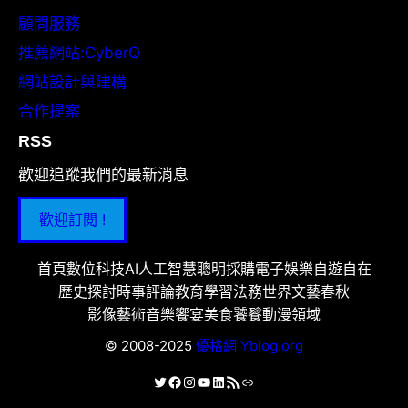
顧問服務
推薦網站:CyberQ
網站設計與建構
合作提案
RSS
歡迎追蹤我們的最新消息
歡迎訂閱 !
首頁
數位科技
AI人工智慧
聰明採購
電子娛樂
自遊自在
歷史探討
時事評論
教育學習
法務世界
文藝春秋
影像藝術
音樂饗宴
美食饕餮
動漫領域
© 2008-2025
優格網 Yblog.org
X
Facebook
Instagram
YouTube
LinkedIn
RSS 資訊提供
連結