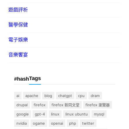
遊戲評析
醫學保健
電子娛樂
音樂饗宴
Tags
#hash
ai
apache
blog
chatgpt
cpu
dram
drupal
firefox
firefox 新同文堂
firefox 瀏覽器
google
gpt-4
linux
linux ubuntu
mysql
nvidia
ogame
openai
php
twitter