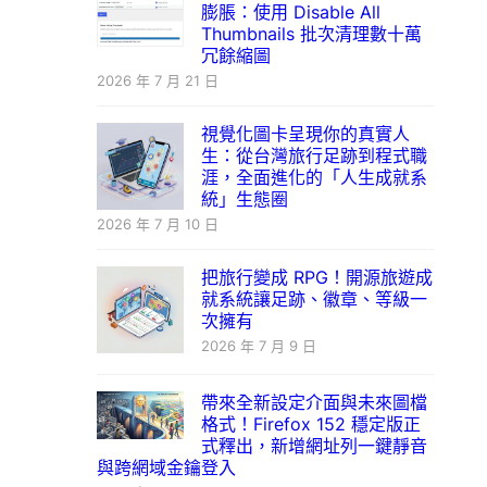
膨脹：使用 Disable All
Thumbnails 批次清理數十萬
冗餘縮圖
2026 年 7 月 21 日
視覺化圖卡呈現你的真實人
生：從台灣旅行足跡到程式職
涯，全面進化的「人生成就系
統」生態圈
2026 年 7 月 10 日
把旅行變成 RPG！開源旅遊成
就系統讓足跡、徽章、等級一
次擁有
2026 年 7 月 9 日
帶來全新設定介面與未來圖檔
格式！Firefox 152 穩定版正
式釋出，新增網址列一鍵靜音
與跨網域金鑰登入