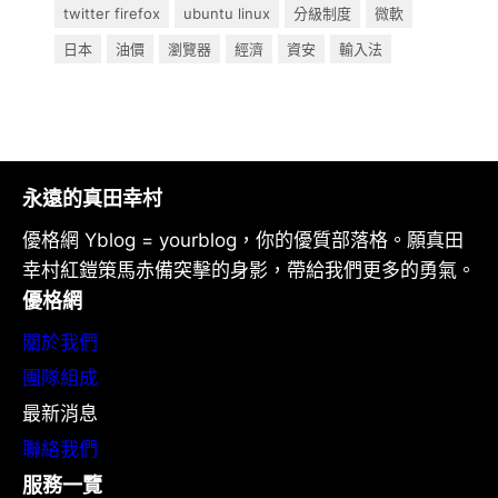
twitter firefox
ubuntu linux
分級制度
微軟
日本
油價
瀏覽器
經濟
資安
輸入法
永遠的真田幸村
優格網 Yblog = yourblog，你的優質部落格。願真田
幸村紅鎧策馬赤備突擊的身影，帶給我們更多的勇氣。
優格網
關於我們
團隊組成
最新消息
聯絡我們
服務一覽