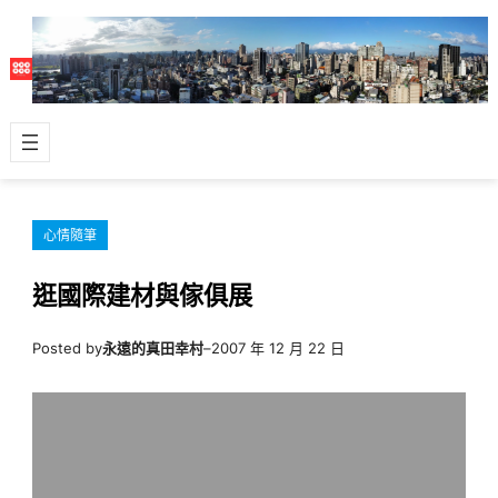
跳
至
主
要
內
容
心情隨筆
逛國際建材與傢俱展
Posted by
永遠的真田幸村
–
2007 年 12 月 22 日