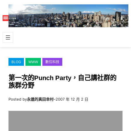
跳
至
主
要
內
容
BLOG
WWW
數位科技
第一次的Punch Party，自己講社群的
族群分野
Posted by
永遠的真田幸村
–
2007 年 12 月 2 日