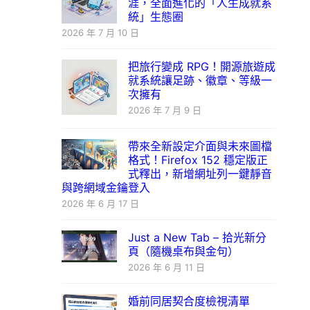
涯，全面進化的「人生成就系
統」生態圈
2026 年 7 月 10 日
把旅行變成 RPG！開源旅遊成
就系統讓足跡、徽章、等級一
次擁有
2026 年 7 月 9 日
帶來全新設定介面與未來圖檔
格式！Firefox 152 穩定版正
式釋出，新增網址列一鍵靜音
與跨網域金鑰登入
2026 年 6 月 17 日
Just a New Tab – 拾光新分
頁（隨機桌布與金句）
2026 年 6 月 11 日
婚前同居契合度檢視清單