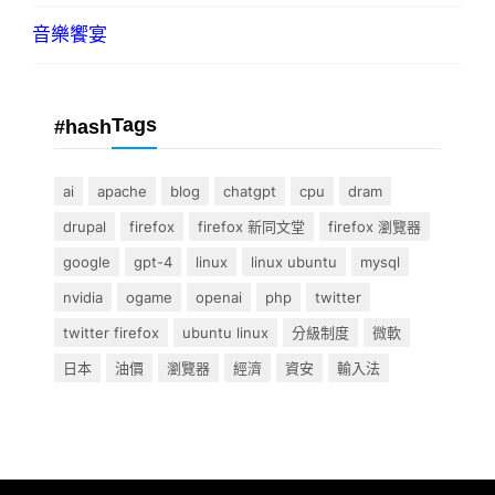
音樂饗宴
Tags
#hash
ai
apache
blog
chatgpt
cpu
dram
drupal
firefox
firefox 新同文堂
firefox 瀏覽器
google
gpt-4
linux
linux ubuntu
mysql
nvidia
ogame
openai
php
twitter
twitter firefox
ubuntu linux
分級制度
微軟
日本
油價
瀏覽器
經濟
資安
輸入法