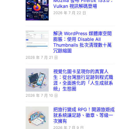
Mozilla 發布 Firefox 153.0：
Vulkan 視訊解碼登場
2026 年 7 月 22 日
解決 WordPress 媒體庫空間
膨脹：使用 Disable All
Thumbnails 批次清理數十萬
冗餘縮圖
2026 年 7 月 21 日
視覺化圖卡呈現你的真實人
生：從台灣旅行足跡到程式職
涯，全面進化的「人生成就系
統」生態圈
2026 年 7 月 10 日
把旅行變成 RPG！開源旅遊成
就系統讓足跡、徽章、等級一
次擁有
2026 年 7 月 9 日