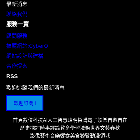
最新消息
聯絡我們
服務一覽
顧問服務
推薦網站:CyberQ
網站設計與建構
合作提案
RSS
歡迎追蹤我們的最新消息
歡迎訂閱 !
首頁
數位科技
AI人工智慧
聰明採購
電子娛樂
自遊自在
歷史探討
時事評論
教育學習
法務世界
文藝春秋
影像藝術
音樂饗宴
美食饕餮
動漫領域