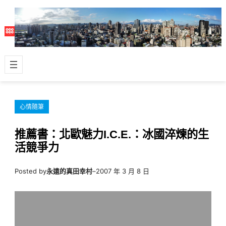
跳
至
主
要
內
容
心情隨筆
推薦書：北歐魅力I.C.E.：冰國淬煉的生
活競爭力
Posted by
永遠的真田幸村
–
2007 年 3 月 8 日