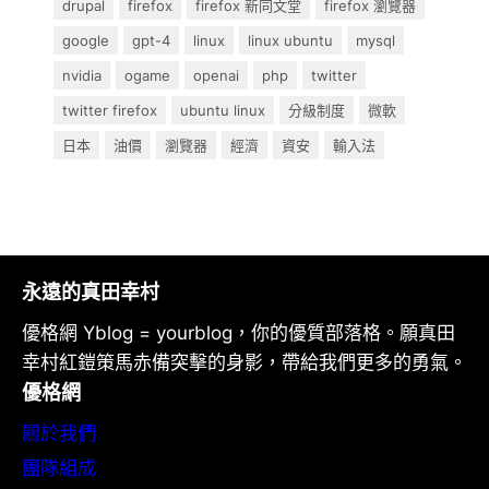
drupal
firefox
firefox 新同文堂
firefox 瀏覽器
google
gpt-4
linux
linux ubuntu
mysql
nvidia
ogame
openai
php
twitter
twitter firefox
ubuntu linux
分級制度
微軟
日本
油價
瀏覽器
經濟
資安
輸入法
永遠的真田幸村
優格網 Yblog = yourblog，你的優質部落格。願真田
幸村紅鎧策馬赤備突擊的身影，帶給我們更多的勇氣。
優格網
關於我們
團隊組成