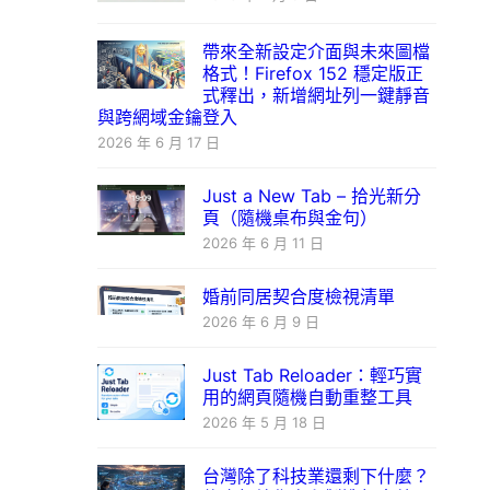
帶來全新設定介面與未來圖檔
格式！Firefox 152 穩定版正
式釋出，新增網址列一鍵靜音
與跨網域金鑰登入
2026 年 6 月 17 日
Just a New Tab – 拾光新分
頁（隨機桌布與金句）
2026 年 6 月 11 日
婚前同居契合度檢視清單
2026 年 6 月 9 日
Just Tab Reloader：輕巧實
用的網頁隨機自動重整工具
2026 年 5 月 18 日
台灣除了科技業還剩下什麼？