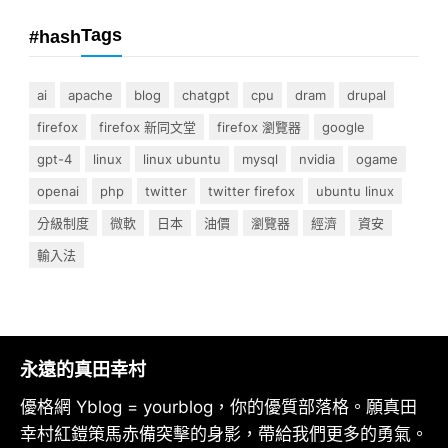
Tags
#hash
ai
apache
blog
chatgpt
cpu
dram
drupal
firefox
firefox 新同文堂
firefox 瀏覽器
google
gpt-4
linux
linux ubuntu
mysql
nvidia
ogame
openai
php
twitter
twitter firefox
ubuntu linux
分級制度
微軟
日本
油價
瀏覽器
經濟
資安
輸入法
永遠的真田幸村
優格網 Yblog = yourblog，你的優質部落格。願真田
幸村紅鎧策馬赤備突擊的身影，帶給我們更多的勇氣。