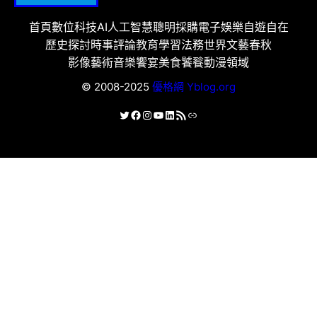
首頁
數位科技
AI人工智慧
聰明採購
電子娛樂
自遊自在
歷史探討
時事評論
教育學習
法務世界
文藝春秋
影像藝術
音樂饗宴
美食饕餮
動漫領域
© 2008-2025
優格網 Yblog.org
X
Facebook
Instagram
YouTube
LinkedIn
RSS 資訊提供
連結