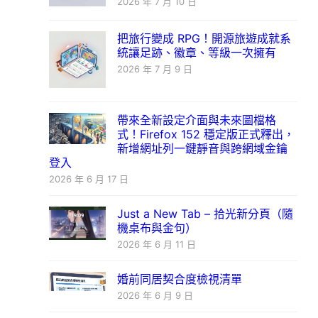
2026 年 7 月 10 日
把旅行變成 RPG！開源旅遊成就系
統讓足跡、徽章、等級一次擁有
2026 年 7 月 9 日
帶來全新設定介面與未來圖檔格
式！Firefox 152 穩定版正式釋出，
新增網址列一鍵靜音與跨網域金鑰
登入
2026 年 6 月 17 日
Just a New Tab – 拾光新分頁（隨
機桌布與金句）
2026 年 6 月 11 日
婚前同居契合度檢視清單
2026 年 6 月 9 日